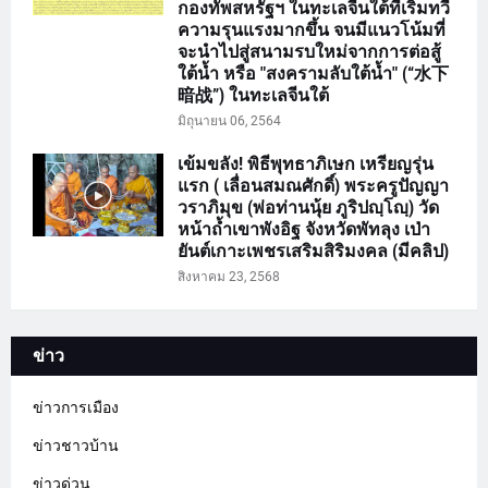
กองทัพสหรัฐฯ ในทะเลจีนใต้ที่เริ่มทวี
ความรุนแรงมากขึ้น จนมีแนวโน้มที่
จะนำไปสู่สนามรบใหม่จากการต่อสู้
ใต้น้ำ หรือ "สงครามลับใต้น้ำ" (“水下
暗战”) ในทะเลจีนใต้
มิถุนายน 06, 2564
เข้มขลัง! พิธีพุทธาภิเษก เหรียญรุ่น
แรก ( เลื่อนสมณศักดิ์) พระครูปัญญา
วราภิมุข (พ่อท่านนุ้ย ภูริปญฺโญฺ) วัด
หน้าถ้ำเขาพังอิฐ จังหวัดพัทลุง เป่า
ยันต์เกาะเพชรเสริมสิริมงคล (มีคลิป)
สิงหาคม 23, 2568
ข่าว
ข่าวการเมือง
ข่าวชาวบ้าน
ข่าวด่วน