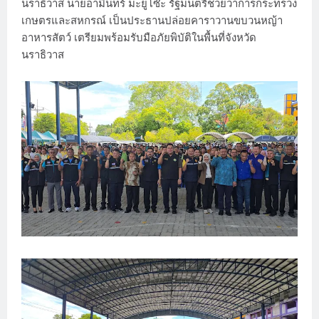
นราธิวาส นายอามินทร์ มะยูโซ๊ะ รัฐมนตรีช่วยว่าการกระทรวง
เกษตรและสหกรณ์ เป็นประธานปล่อยคาราวานขบวนหญ้า
อาหารสัตว์ เตรียมพร้อมรับมือภัยพิบัติในพื้นที่จังหวัด
นราธิวาส