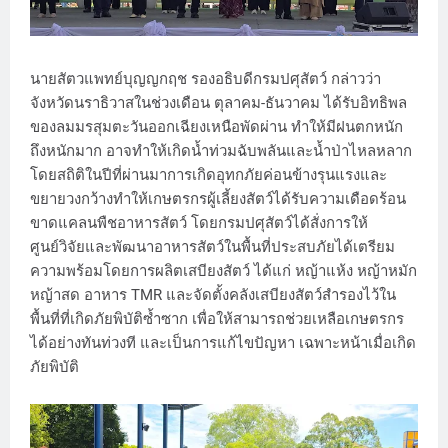
นายสัตวแพทย์บุญญกฤช รองอธิบดีกรมปศุสัตว์ กล่าวว่า
จังหวัดนราธิวาสในช่วงเดือน ตุลาคม-ธันวาคม ได้รับอิทธิพล
ของลมมรสุมตะวันออกเฉียงเหนือพัดผ่าน ทำให้มีฝนตกหนัก
ถึงหนักมาก อาจทำให้เกิดน้ำท่วมฉับพลันและน้ำป่าไหลหลาก
โดยสถิติในปีที่ผ่านมาการเกิดอุทกภัยค่อนข้างรุนแรงและ
ขยายวงกว้างทำให้เกษตรกรผู้เลี้ยงสัตว์ได้รับความเดือดร้อน
ขาดแคลนพืชอาหารสัตว์ โดยกรมปศุสัตว์ได้สั่งการให้
ศูนย์วิจัยและพัฒนาอาหารสัตว์ในพื้นที่ประสบภัยได้เตรียม
ความพร้อมโดยการผลิตเสบียงสัตว์ ได้แก่ หญ้าแห้ง หญ้าหมัก
หญ้าสด อาหาร TMR และจัดตั้งคลังเสบียงสัตว์สำรองไว้ใน
พื้นที่ที่เกิดภัยพิบัติซ้ำซาก เพื่อให้สามารถช่วยเหลือเกษตรกร
ได้อย่างทันท่วงที และเป็นการแก้ไขปัญหา เฉพาะหน้าเมื่อเกิด
ภัยพิบัติ