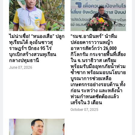
ไม่น่าเชื่อ! “หนองเสือ” ปลูก
“รมช.อามินทร์” นำทีม
ทุเรียนได้ ลุงอ้นชาวสุ
ปล่อยคาราวานหญ้า
ราษฎร์ฯ ปักธง 95 ไร่
อาหารสัตว์กว่า 26,000
บุกเบิกสร้างสวนทุเรียน
กิโลกรัม กระจายพื้นที่เสี่ยง
กลางปทุมธานี
ใน จ.นราธิวาส เตรียม
พร้อมรับมืออุทกภัยน้ำท่วม
June 07, 2026
ซ้ำซาก พร้อมมอบนโยบาย
บูรณาการช่วยเหลือ
เกษตรกรอย่างรอบด้าน ทั้ง
ก่อน ระหว่าง และหลังน้ำ
ท่วมกำหนดชัดต้องแล้ว
เสร็จใน 3 เดือน
October 07, 2025