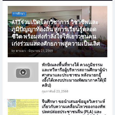
การศึกษา
ATTร่วมเปิดโลกวิชาการ วิชาชีพและ
ภูมิปัญญาท้องถิ่น สู่การเรียนรู้ตลอด
ชีวิต พร้อมส่งกำลังใจให้เยาวชนคน
เก่งร่วมแสดงศักยภาพสู่ความเป็นเลิศ
by
ตาแมว
-
มิถุนายน 21, 2569
ทักษิณลงพื้นที่ทางใต้ ควงภูมิธรรม
และทวีหารือผู้บริหารสถานศึกษาผู้นำ
ศาสนาและประชาชน หลังนายกอุ๊
งอิ๊งได้เทงบประมาณพัฒนาภาคใต้(มี
คลิป)
กุมภาพันธ์ 23, 2568
จีนศึกษา ขอนำเสนอข้อมูลวิเคราะห์
เกี่ยวกับความเคลื่อนไหวของกองทัพ
ปลดปล่อยประชาชนจีน (PLA) และ