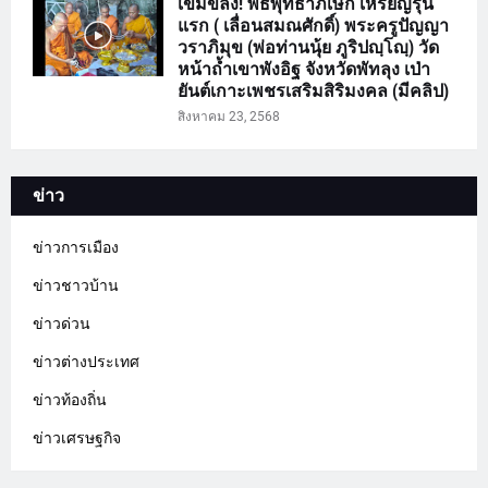
เข้มขลัง! พิธีพุทธาภิเษก เหรียญรุ่น
แรก ( เลื่อนสมณศักดิ์) พระครูปัญญา
วราภิมุข (พ่อท่านนุ้ย ภูริปญฺโญฺ) วัด
หน้าถ้ำเขาพังอิฐ จังหวัดพัทลุง เป่า
ยันต์เกาะเพชรเสริมสิริมงคล (มีคลิป)
สิงหาคม 23, 2568
ข่าว
ข่าวการเมือง
ข่าวชาวบ้าน
ข่าวด่วน
ข่าวต่างประเทศ
ข่าวท้องถิ่น
ข่าวเศรษฐกิจ