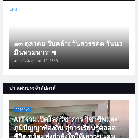
คลิป
๑๓ ตุลาคม วันคล้ายวันสวรรคต วันนว
มินทรมหาราช
สบายใจจัง
ตุลาคม 10, 2568
ข่าวเด่นประจำสัปดาห์
การศึกษา
ATTร่วมเปิดโลกวิชาการ วิชาชีพและ
ภูมิปัญญาท้องถิ่น สู่การเรียนรู้ตลอด
ชีวิต พร้อมส่งกำลังใจให้เยาวชนคน