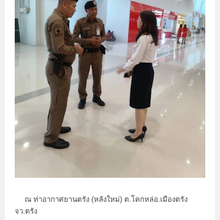
ณ ท่าอากาศยานตรัง (หลังใหม่) ต.โคกหล่อ.เมืองตรัง
จว.ตรัง