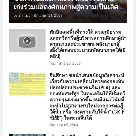
เก่งร่วมแสดงศักยภาพสู่ความเป็นเลิศ
by
ตาแมว
-
มิถุนายน 21, 2569
ทักษิณลงพื้นที่ทางใต้ ควงภูมิธรรม
และทวีหารือผู้บริหารสถานศึกษาผู้นำ
ศาสนาและประชาชน หลังนายกอุ๊
งอิ๊งได้เทงบประมาณพัฒนาภาคใต้(มี
คลิป)
กุมภาพันธ์ 23, 2568
จีนศึกษา ขอนำเสนอข้อมูลวิเคราะห์
เกี่ยวกับความเคลื่อนไหวของกองทัพ
ปลดปล่อยประชาชนจีน (PLA) และ
กองทัพสหรัฐฯ ในทะเลจีนใต้ที่เริ่มทวี
ความรุนแรงมากขึ้น จนมีแนวโน้มที่
จะนำไปสู่สนามรบใหม่จากการต่อสู้
ใต้น้ำ หรือ "สงครามลับใต้น้ำ" (“水下
暗战”) ในทะเลจีนใต้
มิถุนายน 06, 2564