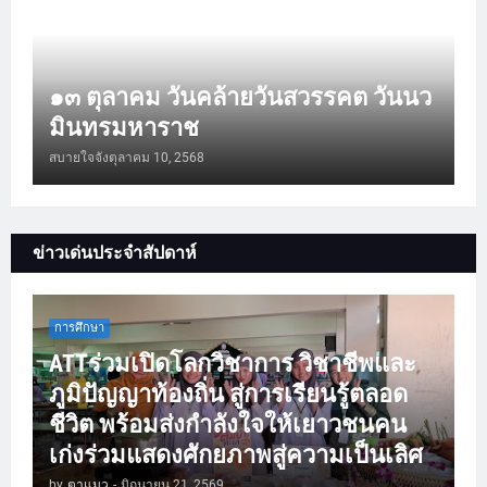
๑๓ ตุลาคม วันคล้ายวันสวรรคต วันนว
มินทรมหาราช
สบายใจจัง
ตุลาคม 10, 2568
ข่าวเด่นประจำสัปดาห์
การศึกษา
ATTร่วมเปิดโลกวิชาการ วิชาชีพและ
ภูมิปัญญาท้องถิ่น สู่การเรียนรู้ตลอด
ชีวิต พร้อมส่งกำลังใจให้เยาวชนคน
เก่งร่วมแสดงศักยภาพสู่ความเป็นเลิศ
by
ตาแมว
-
มิถุนายน 21, 2569