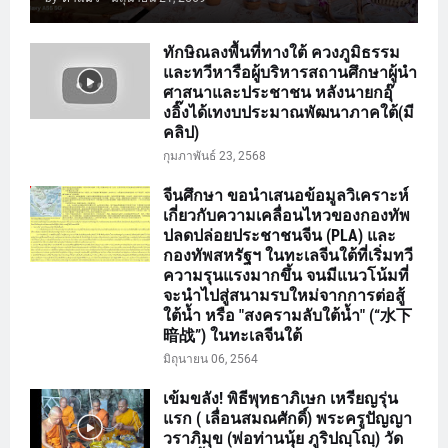
ทักษิณลงพื้นที่ทางใต้ ควงภูมิธรรม
และทวีหารือผู้บริหารสถานศึกษาผู้นำ
ศาสนาและประชาชน หลังนายกอุ๊
งอิ๊งได้เทงบประมาณพัฒนาภาคใต้(มี
คลิป)
กุมภาพันธ์ 23, 2568
จีนศึกษา ขอนำเสนอข้อมูลวิเคราะห์
เกี่ยวกับความเคลื่อนไหวของกองทัพ
ปลดปล่อยประชาชนจีน (PLA) และ
กองทัพสหรัฐฯ ในทะเลจีนใต้ที่เริ่มทวี
ความรุนแรงมากขึ้น จนมีแนวโน้มที่
จะนำไปสู่สนามรบใหม่จากการต่อสู้
ใต้น้ำ หรือ "สงครามลับใต้น้ำ" (“水下
暗战”) ในทะเลจีนใต้
มิถุนายน 06, 2564
เข้มขลัง! พิธีพุทธาภิเษก เหรียญรุ่น
แรก ( เลื่อนสมณศักดิ์) พระครูปัญญา
วราภิมุข (พ่อท่านนุ้ย ภูริปญฺโญฺ) วัด