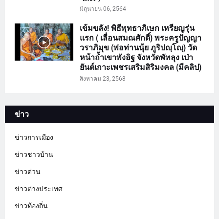
มิถุนายน 06, 2564
เข้มขลัง! พิธีพุทธาภิเษก เหรียญรุ่น
แรก ( เลื่อนสมณศักดิ์) พระครูปัญญา
วราภิมุข (พ่อท่านนุ้ย ภูริปญฺโญฺ) วัด
หน้าถ้ำเขาพังอิฐ จังหวัดพัทลุง เป่า
ยันต์เกาะเพชรเสริมสิริมงคล (มีคลิป)
สิงหาคม 23, 2568
ข่าว
ข่าวการเมือง
ข่าวชาวบ้าน
ข่าวด่วน
ข่าวต่างประเทศ
ข่าวท้องถิ่น