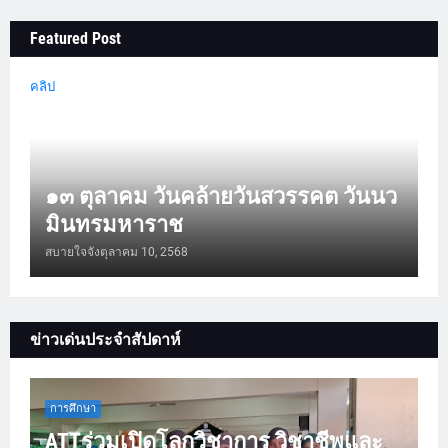
Featured Post
คลิป
๑๓ ตุลาคม วันคล้ายวันสวรรคต วันนว
มินทรมหาราช
สบายใจจัง
ตุลาคม 10, 2568
ข่าวเด่นประจำสัปดาห์
การศึกษา
ATTร่วมเปิดโลกวิชาการ วิชาชีพและ