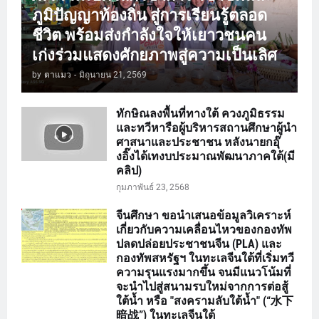
ภูมิปัญญาท้องถิ่น สู่การเรียนรู้ตลอด
ชีวิต พร้อมส่งกำลังใจให้เยาวชนคน
เก่งร่วมแสดงศักยภาพสู่ความเป็นเลิศ
by
ตาแมว
-
มิถุนายน 21, 2569
ทักษิณลงพื้นที่ทางใต้ ควงภูมิธรรม
และทวีหารือผู้บริหารสถานศึกษาผู้นำ
ศาสนาและประชาชน หลังนายกอุ๊
งอิ๊งได้เทงบประมาณพัฒนาภาคใต้(มี
คลิป)
กุมภาพันธ์ 23, 2568
จีนศึกษา ขอนำเสนอข้อมูลวิเคราะห์
เกี่ยวกับความเคลื่อนไหวของกองทัพ
ปลดปล่อยประชาชนจีน (PLA) และ
กองทัพสหรัฐฯ ในทะเลจีนใต้ที่เริ่มทวี
ความรุนแรงมากขึ้น จนมีแนวโน้มที่
จะนำไปสู่สนามรบใหม่จากการต่อสู้
ใต้น้ำ หรือ "สงครามลับใต้น้ำ" (“水下
暗战”) ในทะเลจีนใต้