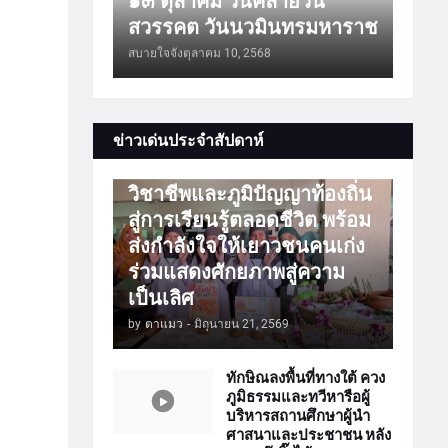
๑๓ ตุลาคม วันคล้ายวัน
สวรรคต วันนวมินทรมหาราช
สบายใจจัง
ตุลาคม 10, 2568
การศึกษา
ข่าวเด่นประจำสัปดาห์
ATTร่วมเปิดโลกวิชาการ
วิชาชีพและภูมิปัญญาท้องถิ่น
สู่การเรียนรู้ตลอดชีวิต พร้อม
ส่งกำลังใจให้เยาวชนคนเก่ง
ร่วมแสดงศักยภาพสู่ความ
เป็นเลิศ
by
ตาแมว
-
มิถุนายน 21, 2569
ทักษิณลงพื้นที่ทางใต้ ควง
ภูมิธรรมและทวีหารือผู้
บริหารสถานศึกษาผู้นำ
ศาสนาและประชาชน หลัง