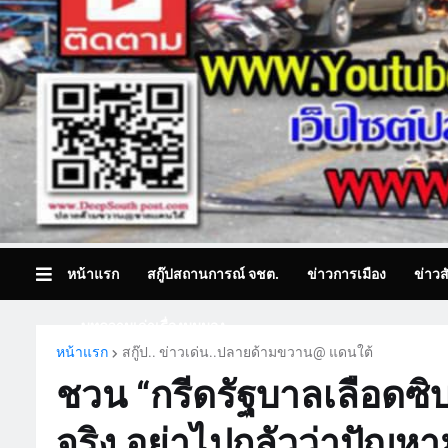
หน้าแรก
สกู๊ปสถานการณ์ จชต.
ข่าวการเมือง
ข่าวส
บทความเล่าเรื่องมุมมอง
หน้าแรก
สกู๊ป.. ข่าวเด่น..ปลายด้ามขวาน@ แดนใต้
ชวน “กรีดรัฐบาลเลือดซิ
จริง อย่าไปกลัวว่าปัญหา