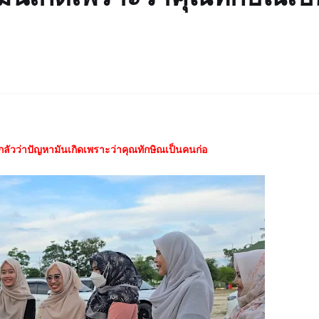
กลัวว่าปัญหามันเกิดเพราะว่าคุณทักษิณเป็นคนก่อ