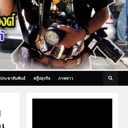
ประชาสัมพันธ์
สกู๊ปธุรกิจ
ภาพข่าว
ม
น