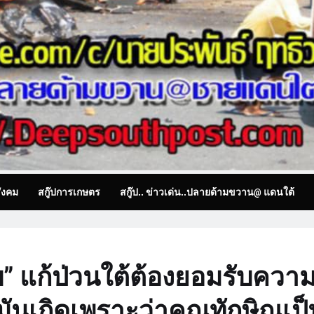
ังคม
สกู๊ปการเกษตร
สกู๊ป.. ข่าวเด่น..ปลายด้ามขวาน@ แดนใต้
บ” แก้ป่วนใต้ต้องยอมรับควา
มันเกิดเพราะว่าคุณทักษิณเป็