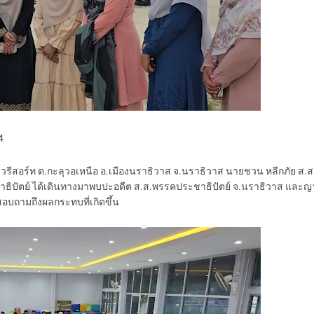
74
นาวรีสอร์ท ต.กะลุวอเหนือ อ.เมืองนราธิวาส จ.นราธิวาส นายชวน หลีกภัย ส.ส
ธิปัตย์ ได้เดินทางมาพบปะอดีต ส.ส.พรรคประชาธิปัตย์ จ.นราธิวาส และญา
สอบถามถึงผลกระทบที่เกิดขึ้น