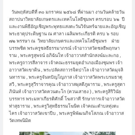
วันพฤหัสบดีที่ ๓๐ มกราคม ๒๕๖๘ ที่ผ่านมา งานวันคล้ายวัน
สถาปนาวิทยาลัยเกษตรและเทคโนโลยีชุมพร ครบรอบ ๖๒ ปี
และงานพิธีอัญเชิญพระพุทธแสงตะวันวิจันทร์ฉายและอัญเชิญ
พระธาตุประดิษฐาน ณ ศาลา เฉลิมพระเกียรติ ครบ ๖ รอบ
๗๒ พรรษา ณ วิทยาลัยเกษตรและเทคโนโลยีชุมพร ฝ่าย
บรรพชิต พระครูชลธีธรรมาภรณ์ เจ้าอาวาสวัดชลธีพฤกษา
ราม , พระครูสุพจน์ อภิฉันโท เจ้าอาวาสสำนักสงฆ์มะละกอ ,
พระครูถาวรสีลาจาร เจ้าคณะธรรมยุตอำเภอเมืองชุมพร เจ้า
อาวาสวัดเขาดิน , พระปลัดสถาวรจิตปาโล เจ้าอาวาสวัดมุจลิ
นทาราม , พระครูจันทปัญโญภาส เจ้าอาวาสวัดพระบรมธาตุ
สวี , พระครูสุวีราจารคุณ เจ้าอาวาสผุสดีภูผาราม , พระครูสุตา
ภินันท์ เจ้าอาวาสวัดควนตะโก (ควนเสาธง ) , พระครูสิริวินัย
บรรหาร พระมหาเกียรติศักดิ์ โฆสวาที รักษาการเจ้าอาวาสวัด
ท่าสุธาราม , พระครูวิสุทธิธรรมโฆษิต เจ้าคณะตำบลทุ่งตะ
ไคร เจ้าอาวาสวัดเขาปีบ , พระครูพิพัฒนกิจโสภณ เจ้าอาวาส
วัดเทพนิมิต