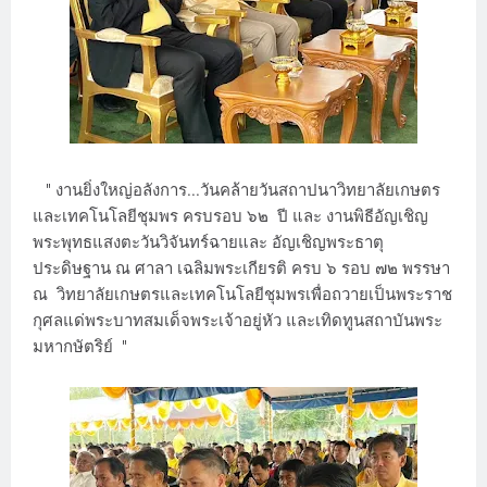
" งานยิ่งใหญ่อลังการ...วันคล้ายวันสถาปนาวิทยาลัยเกษตร
และเทคโนโลยีชุมพร ครบรอบ ๖๒ ปี และ งานพิธีอัญเชิญ
พระพุทธแสงตะวันวิจันทร์ฉายและ อัญเชิญพระธาตุ
ประดิษฐาน ณ ศาลา เฉลิมพระเกียรติ ครบ ๖ รอบ ๗๒ พรรษา
ณ วิทยาลัยเกษตรและเทคโนโลยีชุมพรเพื่อถวายเป็นพระราช
กุศลแด่พระบาทสมเด็จพระเจ้าอยู่หัว และเทิดทูนสถาบันพระ
มหากษัตริย์ "