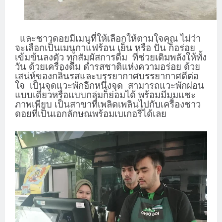
และชาวดอยมีเมนูที่ให้เลือกให้ตามใจคุณ ไม่ว่า
จะเลือกเป็นเมนูกาแฟร้อน เย็น หรือ ปั่น ก็อร่อย
เข้มข้นลงตัว ทุกสัมผัสการดื่ม ที่ช่วยเติมพลังให้ทั้ง
วัน ด้วยเครื่องดื่ม ด่ำรสชาติแห่งความอร่อย ด้วย
เสน่ห์ของกลิ่นรสและบรรยากาศบรรยากาศดีต่อ
ใจ เป็นจุดแวะพักอีกหนึ่งจุด สามารถแวะพักผ่อน
แบบเดี่ยวหรื่อแบบกลุ่มก็ย่อมได้ พร้อมมีมุมแชะ
ภาพเพียบ เป็นสาขาที่เพลิดเพลินไปกับเครื่องชาว
ดอยที่เป็นเอกลักษณพร้อมเบเกอรี่ได้เลย