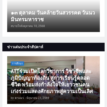
๑๓ ตุลาคม วันคล้ายวันสวรรคต วันนว
มินทรมหาราช
สบายใจจัง
ตุลาคม 10, 2568
ข่าวเด่นประจำสัปดาห์
การศึกษา
ATTร่วมเปิดโลกวิชาการ วิชาชีพและ
ภูมิปัญญาท้องถิ่น สู่การเรียนรู้ตลอด
ชีวิต พร้อมส่งกำลังใจให้เยาวชนคน
เก่งร่วมแสดงศักยภาพสู่ความเป็นเลิศ
by
ตาแมว
-
มิถุนายน 21, 2569