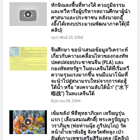
ทักษิณลงพื้นที่ทางใต้ ควงภูมิธรรม
และทวีหารือผู้บริหารสถานศึกษาผู้นำ
ศาสนาและประชาชน หลังนายกอุ๊
งอิ๊งได้เทงบประมาณพัฒนาภาคใต้(มี
คลิป)
กุมภาพันธ์ 23, 2568
จีนศึกษา ขอนำเสนอข้อมูลวิเคราะห์
เกี่ยวกับความเคลื่อนไหวของกองทัพ
ปลดปล่อยประชาชนจีน (PLA) และ
กองทัพสหรัฐฯ ในทะเลจีนใต้ที่เริ่มทวี
ความรุนแรงมากขึ้น จนมีแนวโน้มที่
จะนำไปสู่สนามรบใหม่จากการต่อสู้
ใต้น้ำ หรือ "สงครามลับใต้น้ำ" (“水下
暗战”) ในทะเลจีนใต้
มิถุนายน 06, 2564
เข้มขลัง! พิธีพุทธาภิเษก เหรียญรุ่น
แรก ( เลื่อนสมณศักดิ์) พระครูปัญญา
วราภิมุข (พ่อท่านนุ้ย ภูริปญฺโญฺ) วัด
หน้าถ้ำเขาพังอิฐ จังหวัดพัทลุง เป่า
ยันต์เกาะเพชรเสริมสิริมงคล (มีคลิป)