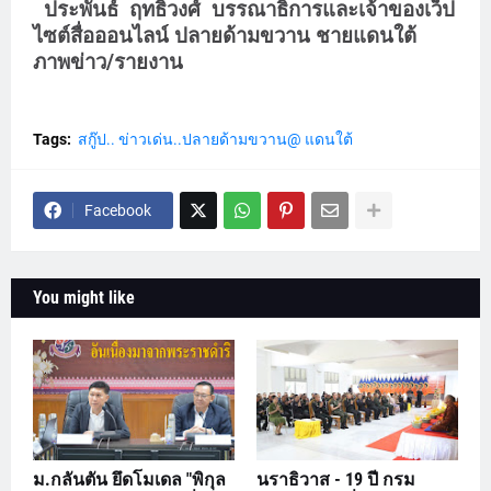
ประพันธ์ ฤทธิวงศ์ บรรณาธิการและเจ้าของเว็ป
ไซต์สื่อออนไลน์ ปลายด้ามขวาน ชายแดนใต้
ภาพข่าว/รายงาน
Tags:
สกู๊ป.. ข่าวเด่น..ปลายด้ามขวาน@ แดนใต้
Facebook
You might like
ม.กลันตัน ยึดโมเดล "พิกุล
นราธิวาส - 19 ปี กรม