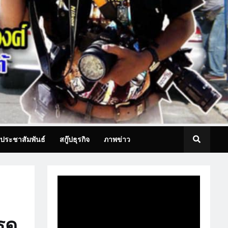
ประชาสัมพันธ์
สกู๊ปธุรกิจ
ภาพข่าว
รด