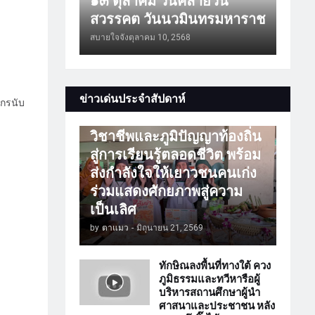
๑๓ ตุลาคม วันคล้ายวัน
สวรรคต วันนวมินทรมหาราช
สบายใจจัง
ตุลาคม 10, 2568
การศึกษา
ข่าวเด่นประจำสัปดาห์
กรนับ
ATTร่วมเปิดโลกวิชาการ
วิชาชีพและภูมิปัญญาท้องถิ่น
สู่การเรียนรู้ตลอดชีวิต พร้อม
ส่งกำลังใจให้เยาวชนคนเก่ง
ร่วมแสดงศักยภาพสู่ความ
เป็นเลิศ
by
ตาแมว
-
มิถุนายน 21, 2569
ทักษิณลงพื้นที่ทางใต้ ควง
ภูมิธรรมและทวีหารือผู้
บริหารสถานศึกษาผู้นำ
ศาสนาและประชาชน หลัง