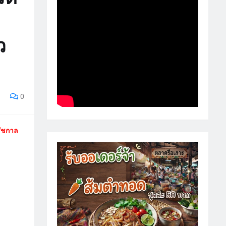
ว
0
รัชกาล