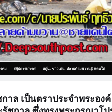
ังคม
สกู๊ปการเกษตร
สกู๊ป.. ข่าวเด่น..ปลายด้ามขวาน@ แดนใต้
กาล เป็นตราประจำพระองค์
ะรัชกาล ซึ่งทรงพระกรุณาโป