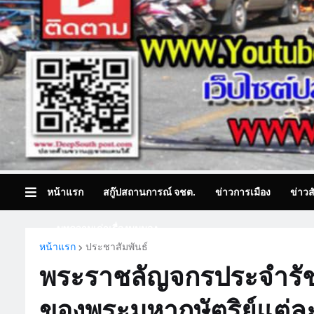
หน้าแรก
สกู๊ปสถานการณ์ จชต.
ข่าวการเมือง
ข่าวส
บทความเล่าเรื่องมุมมอง
หน้าแรก
ประชาสัมพันธ์
พระราชลัญจกรประจำรัช
ของพระมหากษัตริย์แต่ล