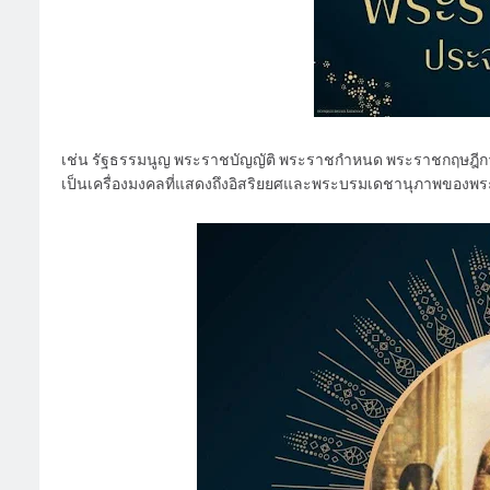
เช่น รัฐธรรมนูญ พระราชบัญญัติ พระราชกำหนด พระราชกฤษฎีกา 
เป็นเครื่องมงคลที่แสดงถึงอิสริยยศและพระบรมเดชานุภาพของพระ