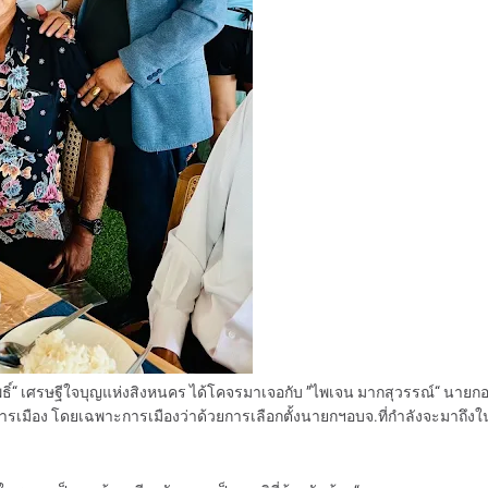
ุอำโพธิ์“ เศรษฐีใจบุญแห่งสิงหนคร ได้โคจรมาเจอกับ ”ไพเจน มากสุวรรณ์“ นายก
องการเมือง โดยเฉพาะการเมืองว่าด้วยการเลือกตั้งนายกฯอบจ.ที่กำลังจะมาถึงใ