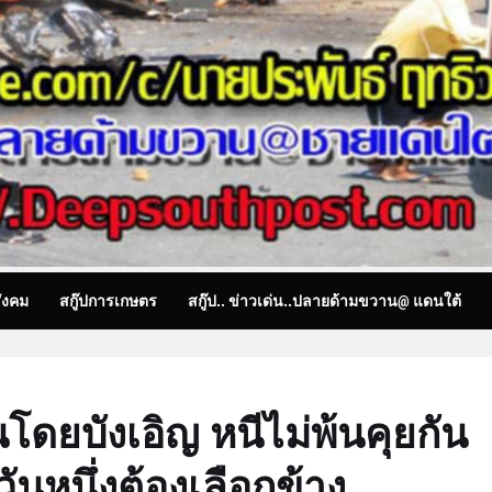
ังคม
สกู๊ปการเกษตร
สกู๊ป.. ข่าวเด่น..ปลายด้ามขวาน@ แดนใต้
นโดยบังเอิญ หนีไม่พ้นคุยกัน
วันหนึ่งต้องเลือกข้าง