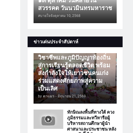
๑๓ ตุลาคม วันคล้ายวัน
สวรรคต วันนวมินทรมหาราช
สบายใจจัง
ตุลาคม 10, 2568
การศึกษา
ข่าวเด่นประจำสัปดาห์
ATTร่วมเปิดโลกวิชาการ
วิชาชีพและภูมิปัญญาท้องถิ่น
สู่การเรียนรู้ตลอดชีวิต พร้อม
ส่งกำลังใจให้เยาวชนคนเก่ง
ร่วมแสดงศักยภาพสู่ความ
เป็นเลิศ
by
ตาแมว
-
มิถุนายน 21, 2569
ทักษิณลงพื้นที่ทางใต้ ควง
ภูมิธรรมและทวีหารือผู้
บริหารสถานศึกษาผู้นำ
ศาสนาและประชาชน หลัง