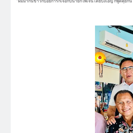
”ผมมากินข้าวกับอัยการก็เจอกับนายกไพเจนโดยบังเอิญ ก็พูดคุยกัน