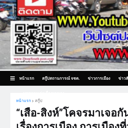
หน้าแรก
สกู๊ปสถานการณ์ จชต.
ข่าวการเมือง
ข่าวส
บทความเล่าเรื่องมุมมอง
หน้าแรก
สกู๊ป
“เสือ-สิงห์”โคจรมาเจอกั
เรื่องการเมือง การเมืองที่