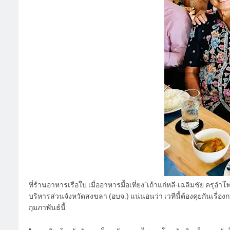
ที่ร้านอาหารเรือใบ เมื่ออาหารมื้อเที่ยง“เถ้าแก่หลี-เฉลิมชัย คร
บริหารส่วนจังหวัดสงขลา (อบจ.) แน่นอนว่า เวทีนี้ต้องคุยกันเรื่
กุมภาพันธ์นี้