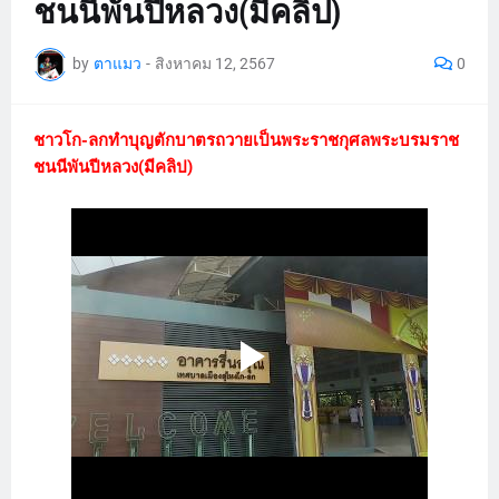
ชนนีพันปีหลวง(มีคลิป)
by
ตาแมว
-
สิงหาคม 12, 2567
0
ชาวโก-ลกทำบุญตักบาตรถวายเป็นพระราชกุศลพระบรมราช
ชนนีพันปีหลวง(มีคลิป)