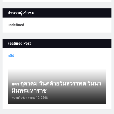
จำนวนผู้เข้าชม
u
n
d
e
f
n
e
d
Featured Post
คลิป
๑๓ ตุลาคม วันคล้ายวันสวรรคต วันนว
มินทรมหาราช
สบายใจจัง
ตุลาคม 10, 2568