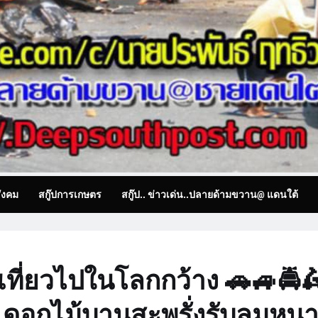
ังคม
สกู๊ปการเกษตร
สกู๊ป.. ข่าวเด่น..ปลายด้ามขวาน@ แดนใต้
 เที่ยวไปในโลกกว้าง 🚗🚙🚔
 ?? ดอกไม้บานสะพรั่งรับลมหน