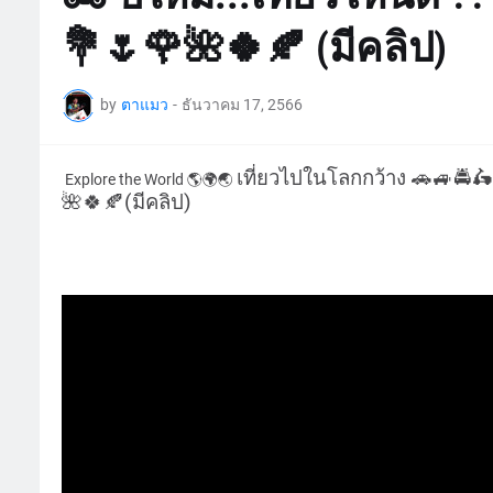
💐🌷🌹🌺🍀🍂 (มีคลิป)
by
ตาแมว
-
ธันวาคม 17, 2566
เที่ยวไปในโลกกว้าง
🚗🚙🚔
Explore the World
🌎🌍🌏
🌺🍀🍂(มีคลิป)