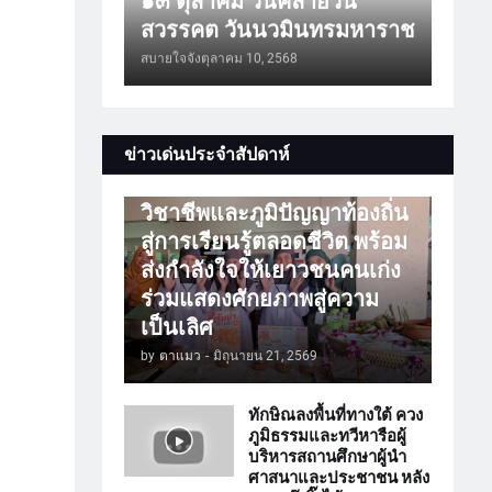
๑๓ ตุลาคม วันคล้ายวัน
สวรรคต วันนวมินทรมหาราช
สบายใจจัง
ตุลาคม 10, 2568
การศึกษา
ข่าวเด่นประจำสัปดาห์
ATTร่วมเปิดโลกวิชาการ
วิชาชีพและภูมิปัญญาท้องถิ่น
สู่การเรียนรู้ตลอดชีวิต พร้อม
ส่งกำลังใจให้เยาวชนคนเก่ง
ร่วมแสดงศักยภาพสู่ความ
เป็นเลิศ
by
ตาแมว
-
มิถุนายน 21, 2569
ทักษิณลงพื้นที่ทางใต้ ควง
ภูมิธรรมและทวีหารือผู้
บริหารสถานศึกษาผู้นำ
ศาสนาและประชาชน หลัง