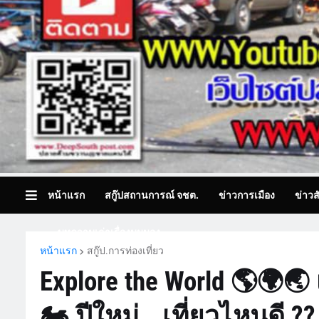
หน้าแรก
สกู๊ปสถานการณ์ จชต.
ข่าวการเมือง
ข่าวส
บทความเล่าเรื่องมุมมอง
หน้าแรก
สกู๊ป.การท่องเที่ยว
Explore the World 🌎🌍
🏍 ปีใหม่...เที่ยวไหนดี