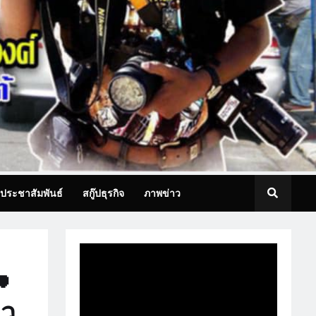
ประชาสัมพันธ์
สกู๊ปธุรกิจ
ภาพข่าว

าว