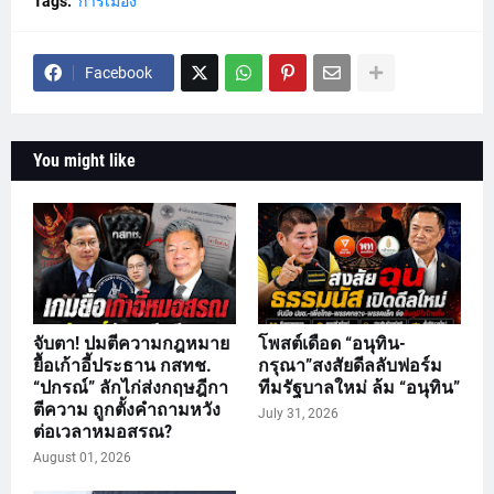
Tags:
การเมือง
Facebook
You might like
จับตา! ปมตีความกฎหมาย
โพสต์เดือด “อนุทิน-
ยื้อเก้าอี้ประธาน กสทช.
กรุณา”สงสัยดีลลับฟอร์ม
“ปกรณ์” ลักไก่ส่งกฤษฎีกา
ทีมรัฐบาลใหม่ ล้ม “อนุทิน”
ตีความ ถูกตั้งคำถามหวัง
July 31, 2026
ต่อเวลาหมอสรณ?
August 01, 2026