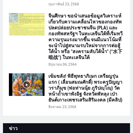
กุมภาพันธ์ 23, 2568
จีนศึกษา ขอนำเสนอข้อมูลวิเคราะห์
เกี่ยวกับความเคลื่อนไหวของกองทัพ
ปลดปล่อยประชาชนจีน (PLA) และ
กองทัพสหรัฐฯ ในทะเลจีนใต้ที่เริ่มทวี
ความรุนแรงมากขึ้น จนมีแนวโน้มที่
จะนำไปสู่สนามรบใหม่จากการต่อสู้
ใต้น้ำ หรือ "สงครามลับใต้น้ำ" (“水下
暗战”) ในทะเลจีนใต้
มิถุนายน 06, 2564
เข้มขลัง! พิธีพุทธาภิเษก เหรียญรุ่น
แรก ( เลื่อนสมณศักดิ์) พระครูปัญญา
วราภิมุข (พ่อท่านนุ้ย ภูริปญฺโญฺ) วัด
หน้าถ้ำเขาพังอิฐ จังหวัดพัทลุง เป่า
ยันต์เกาะเพชรเสริมสิริมงคล (มีคลิป)
สิงหาคม 23, 2568
ข่าว