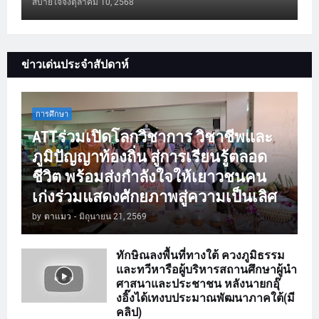
สบายใจจัง
ตุลาคม 10, 2568
ข่าวเด่นประจำสัปดาห์
การศึกษา
ATTร่วมเปิดโลกวิชาการ วิชาชีพและ
ภูมิปัญญาท้องถิ่น สู่การเรียนรู้ตลอด
ชีวิต พร้อมส่งกำลังใจให้เยาวชนคน
เก่งร่วมแสดงศักยภาพสู่ความเป็นเลิศ
by
ตาแมว
-
มิถุนายน 21, 2569
ทักษิณลงพื้นที่ทางใต้ ควงภูมิธรรม
และทวีหารือผู้บริหารสถานศึกษาผู้นำ
ศาสนาและประชาชน หลังนายกอุ๊
งอิ๊งได้เทงบประมาณพัฒนาภาคใต้(มี
คลิป)