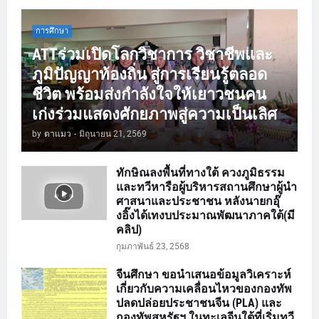
การศึกษา
ATTร่วมเปิดโลกวิชาการ วิชาชีพและ
ภูมิปัญญาท้องถิ่น สู่การเรียนรู้ตลอด
ชีวิต พร้อมส่งกำลังใจให้เยาวชนคน
เก่งร่วมแสดงศักยภาพสู่ความเป็นเลิศ
by
ตาแมว
-
มิถุนายน 21, 2569
ทักษิณลงพื้นที่ทางใต้ ควงภูมิธรรม
และทวีหารือผู้บริหารสถานศึกษาผู้นำ
ศาสนาและประชาชน หลังนายกอุ๊
งอิ๊งได้เทงบประมาณพัฒนาภาคใต้(มี
คลิป)
กุมภาพันธ์ 23, 2568
จีนศึกษา ขอนำเสนอข้อมูลวิเคราะห์
เกี่ยวกับความเคลื่อนไหวของกองทัพ
ปลดปล่อยประชาชนจีน (PLA) และ
กองทัพสหรัฐฯ ในทะเลจีนใต้ที่เริ่มทวี