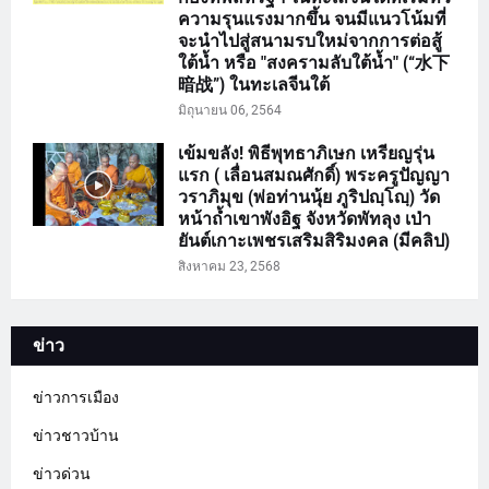
ความรุนแรงมากขึ้น จนมีแนวโน้มที่
จะนำไปสู่สนามรบใหม่จากการต่อสู้
ใต้น้ำ หรือ "สงครามลับใต้น้ำ" (“水下
暗战”) ในทะเลจีนใต้
มิถุนายน 06, 2564
เข้มขลัง! พิธีพุทธาภิเษก เหรียญรุ่น
แรก ( เลื่อนสมณศักดิ์) พระครูปัญญา
วราภิมุข (พ่อท่านนุ้ย ภูริปญฺโญฺ) วัด
หน้าถ้ำเขาพังอิฐ จังหวัดพัทลุง เป่า
ยันต์เกาะเพชรเสริมสิริมงคล (มีคลิป)
สิงหาคม 23, 2568
ข่าว
ข่าวการเมือง
ข่าวชาวบ้าน
ข่าวด่วน