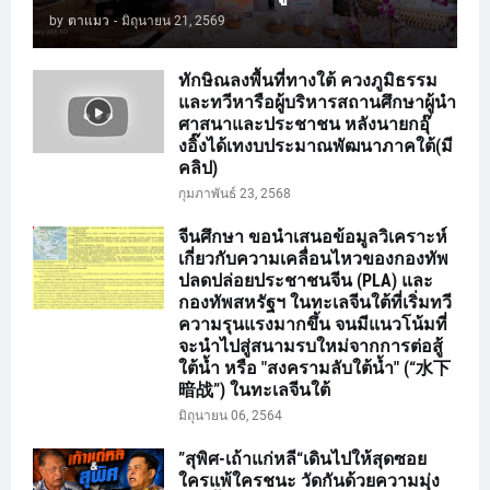
by
ตาแมว
-
มิถุนายน 21, 2569
ทักษิณลงพื้นที่ทางใต้ ควงภูมิธรรม
และทวีหารือผู้บริหารสถานศึกษาผู้นำ
ศาสนาและประชาชน หลังนายกอุ๊
งอิ๊งได้เทงบประมาณพัฒนาภาคใต้(มี
คลิป)
กุมภาพันธ์ 23, 2568
จีนศึกษา ขอนำเสนอข้อมูลวิเคราะห์
เกี่ยวกับความเคลื่อนไหวของกองทัพ
ปลดปล่อยประชาชนจีน (PLA) และ
กองทัพสหรัฐฯ ในทะเลจีนใต้ที่เริ่มทวี
ความรุนแรงมากขึ้น จนมีแนวโน้มที่
จะนำไปสู่สนามรบใหม่จากการต่อสู้
ใต้น้ำ หรือ "สงครามลับใต้น้ำ" (“水下
暗战”) ในทะเลจีนใต้
มิถุนายน 06, 2564
”สุพิศ-เถ้าแก่หลี“เดินไปให้สุดซอย
ใครแพ้ใครชนะ วัดกันด้วยความมุ่ง