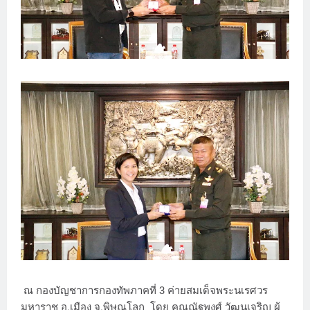
ณ กองบัญชาการกองทัพภาคที่ 3 ค่ายสมเด็จพระนเรศวร
มหาราช อ.เมือง จ.พิษณุโลก โดย คุณณัฐพงศ์ วัฒนเจริญ ผู้