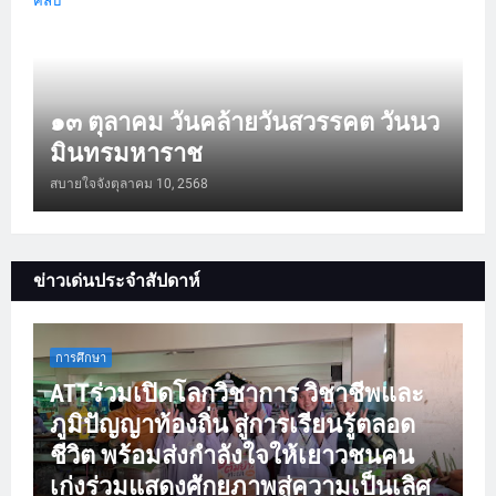
คลิป
๑๓ ตุลาคม วันคล้ายวันสวรรคต วันนว
มินทรมหาราช
สบายใจจัง
ตุลาคม 10, 2568
ข่าวเด่นประจำสัปดาห์
การศึกษา
ATTร่วมเปิดโลกวิชาการ วิชาชีพและ
ภูมิปัญญาท้องถิ่น สู่การเรียนรู้ตลอด
ชีวิต พร้อมส่งกำลังใจให้เยาวชนคน
เก่งร่วมแสดงศักยภาพสู่ความเป็นเลิศ