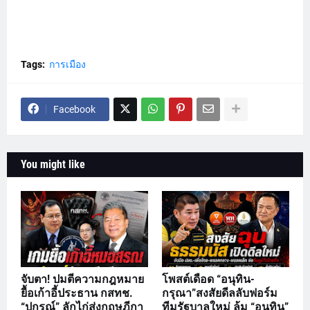
Tags:
การเมือง
Facebook
You might like
จับตา! ปมตีความกฎหมาย
โพสต์เดือด “อนุทิน-
ยื้อเก้าอี้ประธาน กสทช.
กรุณา”สงสัยดีลลับฟอร์ม
“ปกรณ์” ลักไก่ส่งกฤษฎีกา
ทีมรัฐบาลใหม่ ล้ม “อนุทิน”