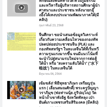
ทักษิณลงพื้นที่ทางใต้ ควงภูมิธรรม
และทวีหารือผู้บริหารสถานศึกษาผู้นำ
ศาสนาและประชาชน หลังนายกอุ๊
งอิ๊งได้เทงบประมาณพัฒนาภาคใต้(มี
คลิป)
กุมภาพันธ์ 23, 2568
จีนศึกษา ขอนำเสนอข้อมูลวิเคราะห์
เกี่ยวกับความเคลื่อนไหวของกองทัพ
ปลดปล่อยประชาชนจีน (PLA) และ
กองทัพสหรัฐฯ ในทะเลจีนใต้ที่เริ่มทวี
ความรุนแรงมากขึ้น จนมีแนวโน้มที่
จะนำไปสู่สนามรบใหม่จากการต่อสู้
ใต้น้ำ หรือ "สงครามลับใต้น้ำ" (“水下
暗战”) ในทะเลจีนใต้
มิถุนายน 06, 2564
เข้มขลัง! พิธีพุทธาภิเษก เหรียญรุ่น
แรก ( เลื่อนสมณศักดิ์) พระครูปัญญา
วราภิมุข (พ่อท่านนุ้ย ภูริปญฺโญฺ) วัด
หน้าถ้ำเขาพังอิฐ จังหวัดพัทลุง เป่า
ยันต์เกาะเพชรเสริมสิริมงคล (มีคลิป)