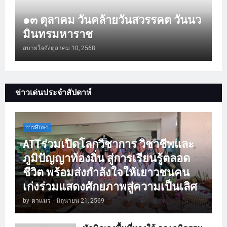
๑๓ ตุลาคม วันคล้ายวันสวรรคต วันนว
มินทรมหาราช
สบายใจจัง
ตุลาคม 10, 2568
ข่าวเด่นประจำสัปดาห์
การศึกษา
ATTร่วมเปิดโลกวิชาการ วิชาชีพและ
ภูมิปัญญาท้องถิ่น สู่การเรียนรู้ตลอด
ชีวิต พร้อมส่งกำลังใจให้เยาวชนคน
เก่งร่วมแสดงศักยภาพสู่ความเป็นเลิศ
by
ตาแมว
-
มิถุนายน 21, 2569