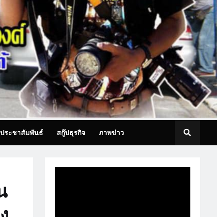
ประชาสัมพันธ์
สกู๊ปธุรกิจ
ภาพข่าว
น
ยง