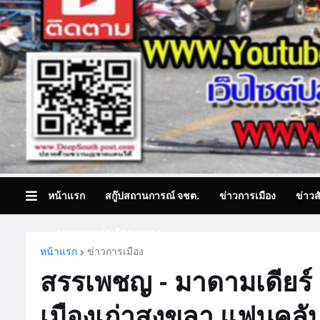
หน้าแรก
สกู๊ปสถานการณ์ จชต.
ข่าวการเมือง
ข่าวส
บทความเล่าเรื่องมุมมอง
หน้าแรก
ข่าวการเมือง
สรรเพชญ - มาดามเดียร์ 
เมืองเก่าสงขลา แฟนคลับแ