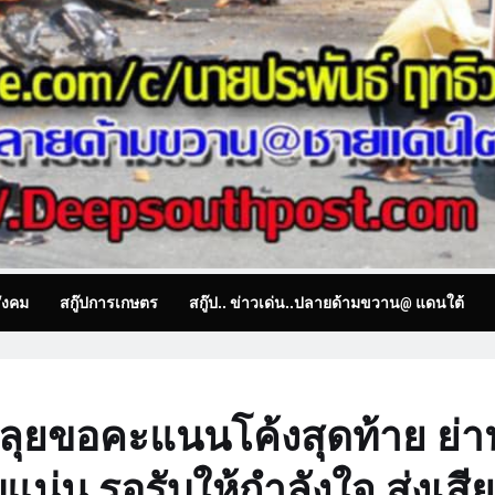
ังคม
สกู๊ปการเกษตร
สกู๊ป.. ข่าวเด่น..ปลายด้ามขวาน@ แดนใต้
ลุยขอคะแนนโค้งสุดท้าย ย่า
น่น รอรับให้กำลังใจ ส่งเสี