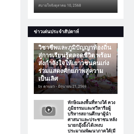
สบายใจจัง
ตุลาคม 10, 2568
การศึกษา
ข่าวเด่นประจำสัปดาห์
ATTร่วมเปิดโลกวิชาการ
วิชาชีพและภูมิปัญญาท้องถิ่น
สู่การเรียนรู้ตลอดชีวิต พร้อม
ส่งกำลังใจให้เยาวชนคนเก่ง
ร่วมแสดงศักยภาพสู่ความ
เป็นเลิศ
by
ตาแมว
-
มิถุนายน 21, 2569
ทักษิณลงพื้นที่ทางใต้ ควง
ภูมิธรรมและทวีหารือผู้
บริหารสถานศึกษาผู้นำ
ศาสนาและประชาชน หลัง
นายกอุ๊งอิ๊งได้เทงบ
ประมาณพัฒนาภาคใต้(มี