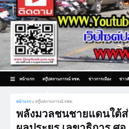
หน้าแรก
สกู๊ปสถานการณ์ จชต.
ข่าวการเมือง
ข่าวส
บทความเล่าเรื่องมุมมอง
หน้าแรก
สกู๊ปสถานการณ์ จชต.
พลังมวลชนชายแดนใต้ส่งก
ผลประยูร เลขาธิการ ศอ.