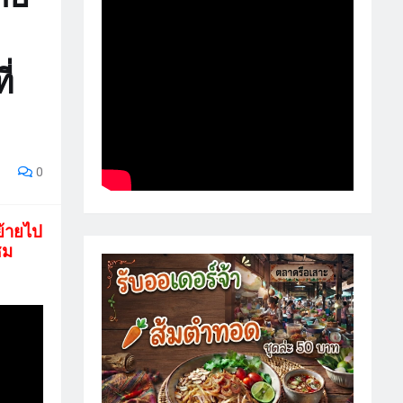
่
0
ย้ายไป
ชม