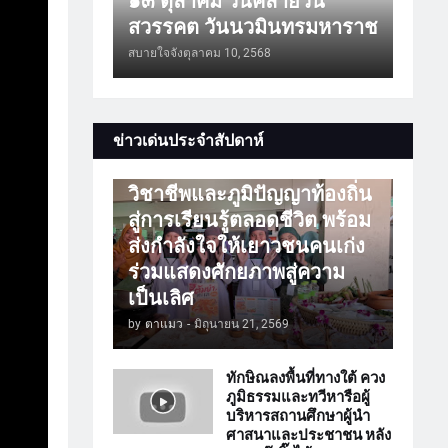
๑๓ ตุลาคม วันคล้ายวัน
สวรรคต วันนวมินทรมหาราช
สบายใจจัง
ตุลาคม 10, 2568
การศึกษา
ข่าวเด่นประจำสัปดาห์
ATTร่วมเปิดโลกวิชาการ
วิชาชีพและภูมิปัญญาท้องถิ่น
สู่การเรียนรู้ตลอดชีวิต พร้อม
ส่งกำลังใจให้เยาวชนคนเก่ง
ร่วมแสดงศักยภาพสู่ความ
เป็นเลิศ
by
ตาแมว
-
มิถุนายน 21, 2569
ทักษิณลงพื้นที่ทางใต้ ควง
ภูมิธรรมและทวีหารือผู้
บริหารสถานศึกษาผู้นำ
ศาสนาและประชาชน หลัง