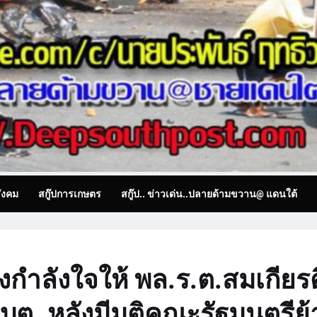
ังคม
สกู๊ปการเกษตร
สกู๊ป.. ข่าวเด่น..ปลายด้ามขวาน@ แดนใต้
ำลังใจให้ พล.ร.ต.สมเกียรต
บต .หลังมีมติคณะรัฐมนตรีย้