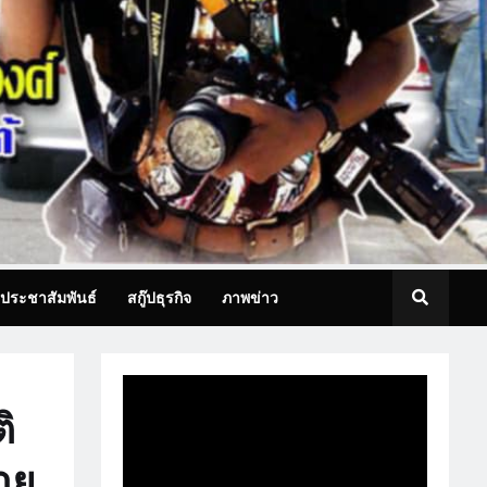
ประชาสัมพันธ์
สกู๊ปธุรกิจ
ภาพข่าว
ิ
าย