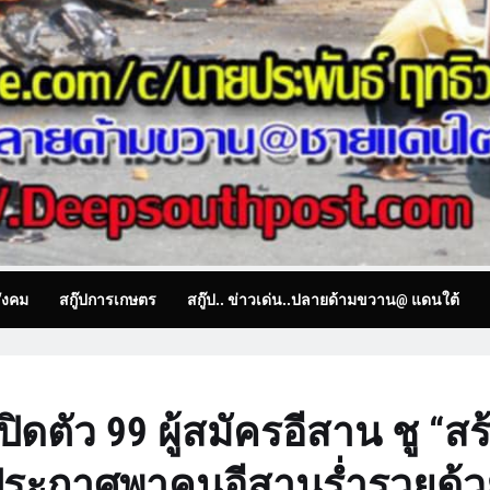
ังคม
สกู๊ปการเกษตร
สกู๊ป.. ข่าวเด่น..ปลายด้ามขวาน@ แดนใต้
เปิดตัว 99 ผู้สมัครอีสาน ชู “สร
ิ”ประกาศพาคนอีสานร่ำรวยด้ว