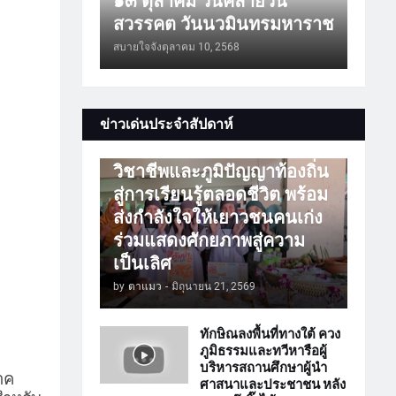
๑๓ ตุลาคม วันคล้ายวัน
สวรรคต วันนวมินทรมหาราช
สบายใจจัง
ตุลาคม 10, 2568
การศึกษา
ข่าวเด่นประจำสัปดาห์
ATTร่วมเปิดโลกวิชาการ
วิชาชีพและภูมิปัญญาท้องถิ่น
สู่การเรียนรู้ตลอดชีวิต พร้อม
ส่งกำลังใจให้เยาวชนคนเก่ง
ร่วมแสดงศักยภาพสู่ความ
เป็นเลิศ
by
ตาแมว
-
มิถุนายน 21, 2569
ทักษิณลงพื้นที่ทางใต้ ควง
ภูมิธรรมและทวีหารือผู้
บริหารสถานศึกษาผู้นำ
าค
ศาสนาและประชาชน หลัง