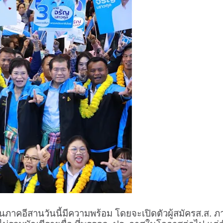
รในภาคอีสานวันนี้มีความพร้อม โดยจะเปิดตัวผู้สมัครส.ส. ภ