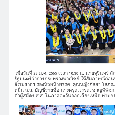
เมื่อวันที่
ม.ค.
เวลา
น. นายจุรินทร์ ล
28
2565
10.30
รัฐมนตรีว่าการกระทรวงพาณิชย์ ให้สัมภาษณ์ก่อ
จิรเมธากร รองหัวหน้าพรรค คุณหญิงกัลยา โสภณพา
หมื่น ส.ส. บัญชีรายชื่อ นางดรุณวรรณ ชาญพิพัฒน
ตัวผู้สมัคร ส.ส. ในภาคตะวันออกเฉียงเหนือ ท่ามกลาง