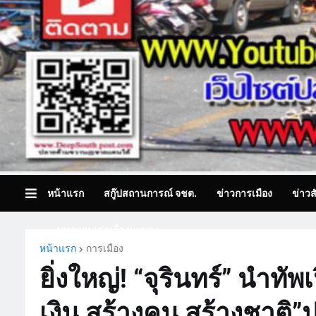
หน้าแรก
สกู๊ปสถานการณ์ จชต.
ข่าวการเมือง
ข่าวส
บทความเล่าเรื่องมุมมอง
หน้าแรก
การเมือง
ยิ่งใหญ่! “จุรินทร์” นำทัพ
เงิน สร้างคน สร้างชาต