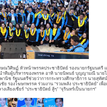
ักษณวิศิษฏ์ หัวหน้าพรรคประชาธิปัตย์ รองนายกรัฐมนตรี 
นนำทีมผู้บริหารของพรรค อาทิ นายนิพนธ์ บุญญามณี นา
นิช รัฐมนตรีช่วยว่าการกระทรวงศึกษาธิการ นายสุทัศน์ 
ชัย รองโฆษกพรรค ร่วมงาน “รวมพลัง ประชาธิปัตย์” เพื่อเ
เสียงเชียร์ “ประชาธิปัตย์ สู้ๆ” “จุรินทร์เป็นนายกฯ”