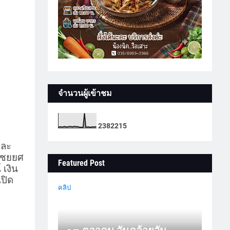
จำนวนผู้เข้าชม
2
3
8
2
2
1
5
และ
ยไชยยศ
Featured Post
เงิน
ปิด
คลิป