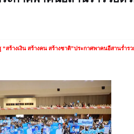
ชู “สร้างเงิน สร้างคน สร้างชาติ”ประกาศพาคนอีสานร่ำรว