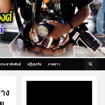
ประชาสัมพันธ์
สกู๊ปธุรกิจ
ภาพข่าว
้าง
ย