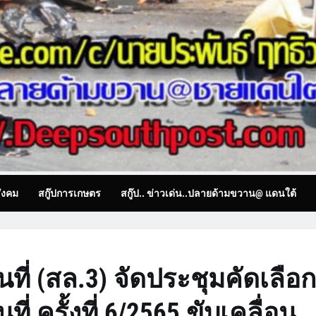
ังคม
สกู๊ปการเกษตร
สกู๊ป.. ข่าวเด่น..ปลายด้ามขวาน@ แดนใต้
ี่ (สล.3) จัดประชุมคัดเลือก
 ครั้งที่ 6/2565 ขับเคลื่อน