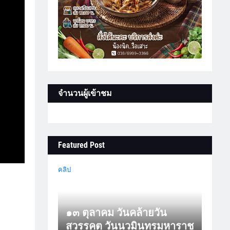
จำนวนผู้เข้าชม
Featured Post
คลิป
๑๓ ตุลาคม วันคล้ายวัน
สวรรคต วันนวมินทรมหาราช