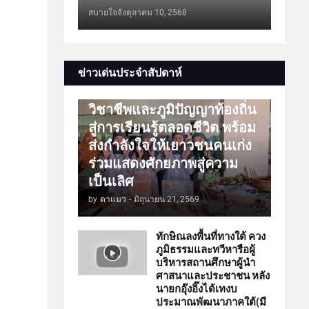
สบายใจจัง
ตุลาคม 10, 2568
การศึกษา
ข่าวเด่นประจำสัปดาห์
ATTร่วมเปิดโลกวิชาการ
วิชาชีพและภูมิปัญญาท้องถิ่น
สู่การเรียนรู้ตลอดชีวิต พร้อม
ส่งกำลังใจให้เยาวชนคนเก่ง
ร่วมแสดงศักยภาพสู่ความ
เป็นเลิศ
by
ตาแมว
-
มิถุนายน 21, 2569
ทักษิณลงพื้นที่ทางใต้ ควง
ภูมิธรรมและทวีหารือผู้
บริหารสถานศึกษาผู้นำ
ศาสนาและประชาชน หลัง
นายกอุ๊งอิ๊งได้เทงบ
ประมาณพัฒนาภาคใต้(มี