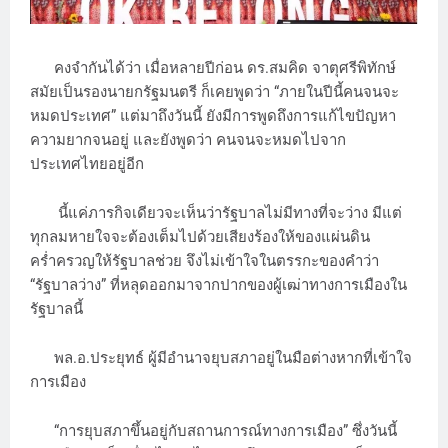
คงจำกันได้ว่า เมื่อหลายปีก่อน ดร.สมคิด จาตุศรีพิทักษ์
สมัยเป็นรองนายกรัฐมนตรี ก็เคยพูดว่า “ภายในปีนี้คนจนจะ
หมดประเทศ” แต่มาถึงวันนี้ ยังมีการพูดถึงการแก้ไขปัญหา
ความยากจนอยู่ และยังพูดว่า คนจนจะหมดไปจาก
ประเทศไทยอยู่อีก
นี้แค่ภารกิจเดียวจะเห็นว่ารัฐบาลไม่มีทางที่จะว่าง มีแต่
ทุกลมหายใจจะต้องเต็มไปด้วยเสียงร้องให้ของแผ่นดิน
คร่ำครวญให้รัฐบาลช่วย จึงไม่เข้าใจในตรรกะของคำว่า
“รัฐบาลว่าง” ที่หลุดออกมาจากปากของผู้เฒ่าทางการเมืองใน
รัฐบาลนี้
พล.อ.ประยุทธ์ ผู้มีอำนาจยุบสภาอยู่ในมือต่างหากที่เข้าใจ
การเมือง
“การยุบสภาขึ้นอยู่กับสถานการณ์ทางการเมือง” ซึ่งวันนี้