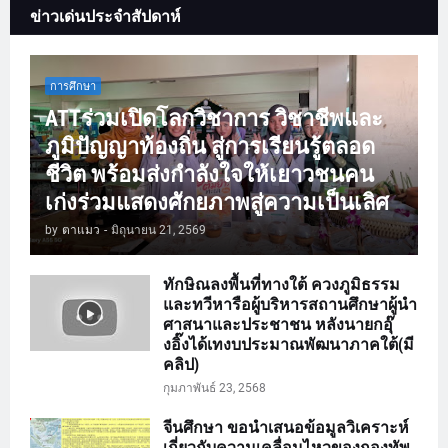
ข่าวเด่นประจำสัปดาห์
การศึกษา
ATTร่วมเปิดโลกวิชาการ วิชาชีพและ
ภูมิปัญญาท้องถิ่น สู่การเรียนรู้ตลอด
ชีวิต พร้อมส่งกำลังใจให้เยาวชนคน
เก่งร่วมแสดงศักยภาพสู่ความเป็นเลิศ
by
ตาแมว
-
มิถุนายน 21, 2569
ทักษิณลงพื้นที่ทางใต้ ควงภูมิธรรม
และทวีหารือผู้บริหารสถานศึกษาผู้นำ
ศาสนาและประชาชน หลังนายกอุ๊
งอิ๊งได้เทงบประมาณพัฒนาภาคใต้(มี
คลิป)
กุมภาพันธ์ 23, 2568
จีนศึกษา ขอนำเสนอข้อมูลวิเคราะห์
เกี่ยวกับความเคลื่อนไหวของกองทัพ