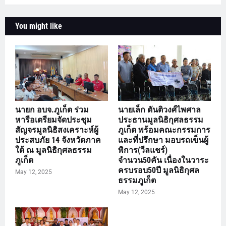
You might like
นายก อบจ.ภูเก็ต ร่วม
นายเล็ก ตันติวงศ์ไพศาล
หารือเตรียมจัดประชุม
ประธานมูลนิธิกุศลธรรม
สัญจรมูลนิธิสงเคราะห์ผู้
ภูเก็ต พร้อมคณะกรรมการ
ประสบภัย 14 จังหวัดภาค
และที่ปรึกษา มอบรถเข็นผู้
ใต้ ณ มูลนิธิกุศลธรรม
พิการ(วีลแชร์)
ภูเก็ต
จำนวน50คัน เนื่องในวาระ
ครบรอบ50ปี มูลนิธิกุศล
May 12, 2025
ธรรมภูเก็ต
May 12, 2025