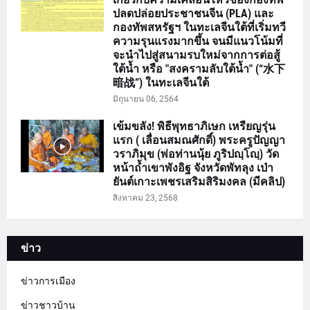
ปลดปล่อยประชาชนจีน (PLA) และ
กองทัพสหรัฐฯ ในทะเลจีนใต้ที่เริ่มทวี
ความรุนแรงมากขึ้น จนมีแนวโน้มที่
จะนำไปสู่สนามรบใหม่จากการต่อสู้
ใต้น้ำ หรือ "สงครามลับใต้น้ำ" (“水下
暗战”) ในทะเลจีนใต้
มิถุนายน 06, 2564
เข้มขลัง! พิธีพุทธาภิเษก เหรียญรุ่น
แรก ( เลื่อนสมณศักดิ์) พระครูปัญญา
วราภิมุข (พ่อท่านนุ้ย ภูริปญฺโญฺ) วัด
หน้าถ้ำเขาพังอิฐ จังหวัดพัทลุง เป่า
ยันต์เกาะเพชรเสริมสิริมงคล (มีคลิป)
สิงหาคม 23, 2568
ข่าว
ข่าวการเมือง
ข่าวชาวบ้าน