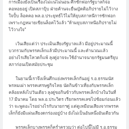
การเมืองยังเป็นเรื่องไม่แน่ไม่นอน ศึกซักฟอกรัฐบาลก็จ่อ
คอหอยอยู่ เปิดสภาปุ้บ ฝ่ายค้านจะยื่นญัตติอภิปรายไม่ไว้วาง
ใจปั้บ ล็อคคอ พล.อ.ประยุทธ์ไว้ไม่ให้ยุบสภาหนีการซักฟอก
เพราะกฎหมายเขียนล็อคไว้แล้ว “ห้ามยุบสภาหนีอภิปรายไม่
ไว้วางใจ”
เว้นเสียแต่ว่า ประเมินเสียงรัฐบาลแล้ว มีอยู่ประมาณนี้
บวกรวมกับพรรคเล็กแล้วมีประมาณนี้ และคำนวณแล้ว
อย่างไรเสียโหวตก็แพ้ ลุงตู่อาจจะใช้อำนาจนายกรัฐมนตรียุบ
สภาก่อนเปิดสมัยประชุม
ในยามนี้เราจึงเห็นศึกแย่งพรรคเล็กกันอยู่ ร.อ.ธรรมนัส
พรหมเผ่า พรรคเศรษฐกิจไทย นัดกินข้าวเที่ยงกับพรรคเล็ก
คล้อยหลังไปวันเดียว ลุงตู่ขอกินข้าวกับพรรคเล็กบ้างในวันที่
17 มีนาคม โดย พล.อ.ประวิตร เรียกพรรคเลขไปซ้อมก่อนแล้ว
ว่า จะพูดอะไรอย่างไรกับนายกฯตู่ แต่ดูเหมือนเสียงจากพรรค
เล็กก็ยังมีแผ่นเสียงตกร่องอยู่บ้าง ยังไม่เป็นอันหนึ่งอันเดียวกัน
พรรคเล็กบางพรรคก็คร่ำครวญว่า ต่อไปนี้ไม่มี ร.อ.ธรรม