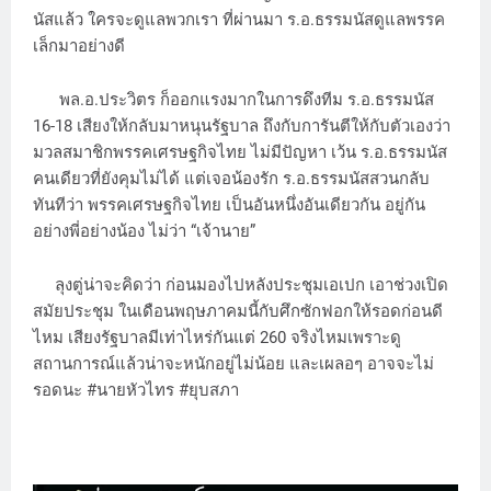
นัสแล้ว ใครจะดูแลพวกเรา ที่ผ่านมา ร.อ.ธรรมนัสดูแลพรรค
เล็กมาอย่างดี
พล.อ.ประวิตร ก็ออกแรงมากในการดึงทีม ร.อ.ธรรมนัส
16-18 เสียงให้กลับมาหนุนรัฐบาล ถึงกับการันตีให้กับตัวเองว่า
มวลสมาชิกพรรคเศรษฐกิจไทย ไม่มีปัญหา เว้น ร.อ.ธรรมนัส
คนเดียวที่ยังคุมไม่ได้ แต่เจอน้องรัก ร.อ.ธรรมนัสสวนกลับ
ทันทีว่า พรรคเศรษฐกิจไทย เป็นอันหนึ่งอันเดียวกัน อยู่กัน
อย่างพี่อย่างน้อง ไม่ว่า “เจ้านาย”
ลุงตู่น่าจะคิดว่า ก่อนมองไปหลังประชุมเอเปก เอาช่วงเปิด
สมัยประชุม ในเดือนพฤษภาคมนี้กับศึกซักฟอกให้รอดก่อนดี
ไหม เสียงรัฐบาลมีเท่าไหร่กันแต่ 260 จริงไหมเพราะดู
สถานการณ์แล้วน่าจะหนักอยู่ไม่น้อย และเผลอๆ อาจจะไม่
รอดนะ #นายหัวไทร #ยุบสภา