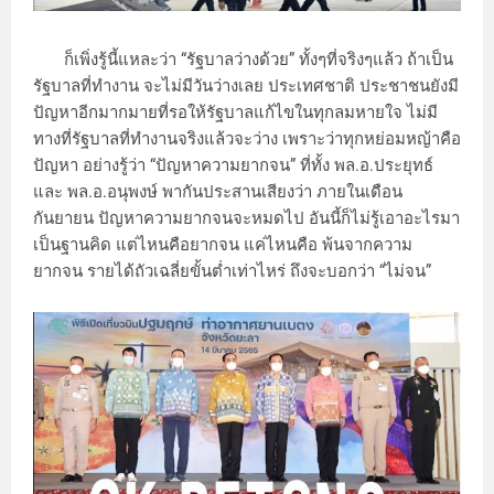
ก็เพิ่งรู้นี้แหละว่า “รัฐบาลว่างด้วย” ทั้งๆที่จริงๆแล้ว ถ้าเป็น
รัฐบาลที่ทำงาน จะไม่มีวันว่างเลย ประเทศชาติ ประชาชนยังมี
ปัญหาอีกมากมายที่รอให้รัฐบาลแก้ไขในทุกลมหายใจ ไม่มี
ทางที่รัฐบาลที่ทำงานจริงแล้วจะว่าง เพราะว่าทุกหย่อมหญ้าคือ
ปัญหา อย่างรู้ว่า “ปัญหาความยากจน” ที่ทั้ง พล.อ.ประยุทธ์
และ พล.อ.อนุพงษ์ พากันประสานเสียงว่า ภายในเดือน
กันยายน ปัญหาความยากจนจะหมดไป อันนี้ก็ไม่รู้เอาอะไรมา
เป็นฐานคิด แต่ไหนคือยากจน แค่ไหนคือ พ้นจากความ
ยากจน รายได้ถัวเฉลี่ยขั้นต่ำเท่าไหร่ ถึงจะบอกว่า “ไม่จน”