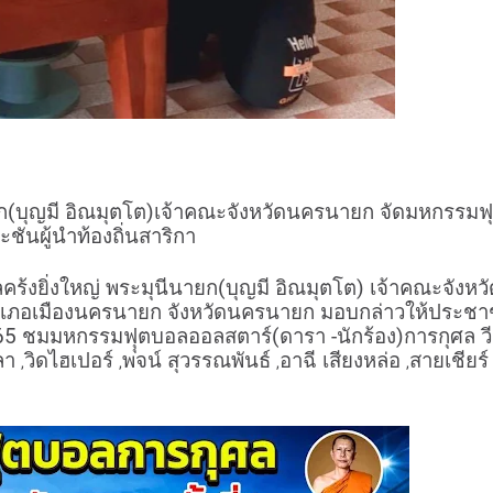
(บุญมี อิณมุตโต)เจ้าคณะจังหวัดนครนายก จัดมหกรรมฟ
ันผู้นำท้องถิ่นสาริกา
้งยิ่งใหญ่ พระมุนีนายก(บุญมี อิณมุตโต) เจ้าคณะจังหวั
ำเภอเมืองนครนายก จังหวัดนครนายก มอบกล่าวให้ประช
565 ชมมหกรรมฟุุตบอลออลสตาร์(ดารา -นักร้อง)การกุศล วี
ลา
วิดไฮเปอร์
พจน์ สุวรรณพันธ์
อาฉี เสียงหล่อ
สายเชียร์
,
,
,
,