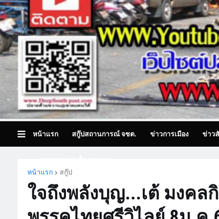
หน้าแรก
สกู๊ปสถานการณ์ จชต.
ข่าวการเมือง
ข่าวส
บทความเล่าเรื่องมุมมอง
หน้าแรก
สกู๊ป
ใจถึงพลังบุญ...เต้ มงคลก
พรรคไทยศรีวิไลย์ 8ม.ค