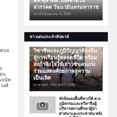
๑๓ ตุลาคม วันคล้ายวัน
สวรรคต วันนวมินทรมหาราช
สบายใจจัง
ตุลาคม 10, 2568
การศึกษา
ข่าวเด่นประจำสัปดาห์
ATTร่วมเปิดโลกวิชาการ
วิชาชีพและภูมิปัญญาท้องถิ่น
ุตบอ
สู่การเรียนรู้ตลอดชีวิต พร้อม
ส่งกำลังใจให้เยาวชนคนเก่ง
ด
ร่วมแสดงศักยภาพสู่ความ
าชน
เป็นเลิศ
เจนัท
by
ตาแมว
-
มิถุนายน 21, 2569
 วงศ์
ทักษิณลงพื้นที่ทางใต้ ควง
ภูมิธรรมและทวีหารือผู้
บริหารสถานศึกษาผู้นำ
ศาสนาและประชาชน หลัง