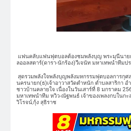
แฟนคลับแฟนฟุตบอลต้องชมพลังบุญ พระมุนีนายก
ลออลสตาร์(ดารา-นักร้อง)วีเจนัท มหาเทพนำทีมประช
สุดรวมพลังใจพลังบุญพลังมหกรรมฟุตบอลการกุศลคร
นครนายก(ธ)เจ้าอาวาสวัดตำหนัก ตำบลสาริกา อ
ชาวบ้านคลายใจ เนื่องในวันเสาร์ที่ 8 มกราคม 2
มหาเทพนำทีม หวิว-ณัฐพนธ์ เจ้าของเพลงกบในกะ
วิโรจน์
กุ้ง สุธิราช
,