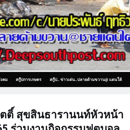
ังคม
สกู๊ปการเกษตร
สกู๊ป.. ข่าวเด่น..ปลายด้ามขวาน@ แดนใต้
ิตติ์ สุขสินธารานนท์หัวหน้า
.65 ร่วมงานกิจกรรมฟุตบอล