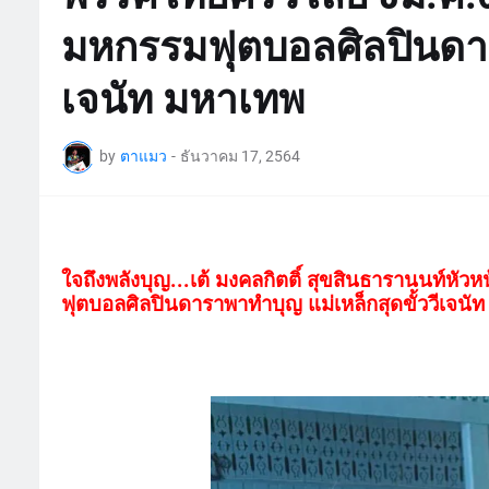
มหกรรมฟุตบอลศิลปินดารา
เจนัท มหาเทพ
by
ตาแมว
-
ธันวาคม 17, 2564
ใจถึงพลังบุญ...เต้ มงคลกิตติ์ สุขสินธารานนท์ห
ฟุตบอลศิลปินดาราพาทำบุญ แม่เหล็กสุดขั้ววีเจนั