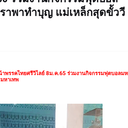
พาทำบุญ แม่เหล็กสุดขั้ววี
ัวหน้าพรรคไทยศรีวิไลย์ 8ม.ค.65 ร่วมงานกิจกรรมฟุตบอลม
ท มหาเทพ