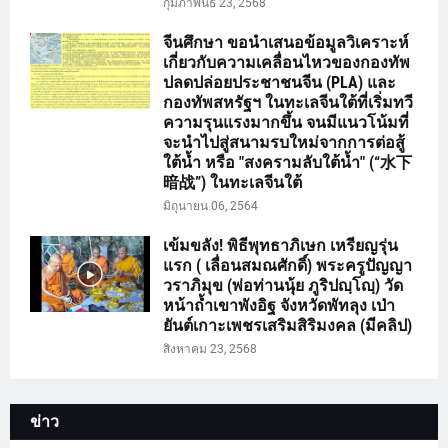
กุมภาพันธ์ 23, 2568
จีนศึกษา ขอนำเสนอข้อมูลวิเคราะห์
เกี่ยวกับความเคลื่อนไหวของกองทัพ
ปลดปล่อยประชาชนจีน (PLA) และ
กองทัพสหรัฐฯ ในทะเลจีนใต้ที่เริ่มทวี
ความรุนแรงมากขึ้น จนมีแนวโน้มที่
จะนำไปสู่สนามรบใหม่จากการต่อสู้
ใต้น้ำ หรือ "สงครามลับใต้น้ำ" (“水下
暗战”) ในทะเลจีนใต้
มิถุนายน 06, 2564
เข้มขลัง! พิธีพุทธาภิเษก เหรียญรุ่น
แรก ( เลื่อนสมณศักดิ์) พระครูปัญญา
วราภิมุข (พ่อท่านนุ้ย ภูริปญฺโญฺ) วัด
หน้าถ้ำเขาพังอิฐ จังหวัดพัทลุง เป่า
ยันต์เกาะเพชรเสริมสิริมงคล (มีคลิป)
สิงหาคม 23, 2568
ข่าว