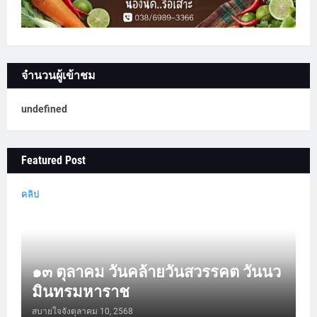
จำนวนผู้เข้าชม
u
n
d
e
f
n
e
d
Featured Post
คลิป
๑๓ ตุลาคม วันคล้ายวันสวรรคต วันนว
มินทรมหาราช
สบายใจจัง
ตุลาคม 10, 2568