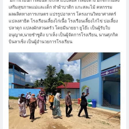
มีการเรียนการสอนทางไกล แบบสื่อสารสองทาง มีกิจกรรมส่ง
เสริมสุขภาพแม่และเด็ก ทำผ้าบาติก แกะสละไม้ คหกรรม
ผลผลิตทางการเกษตร แปรรูปอาหาร โครงงานวิทยาศาสตร์
แปลงสาธิต โรงเรือนเลี้ยงไก่เนื้อ โรงเรือนเลี้ยงไก่ไข่ บ่อเลี้ยง
ปลาดุก แปลงผักสวนครัว โดยมีนายยา ยูโย๊ะ เป็นผู้รับใบ
อนุญาต,นายซำซูดิง บาเห็ง เป็นผู้จัดการโรงเรียน, นานศุภกิต
บินลาเซ็ง เป็นผู้อำนวยการโรงเรียน