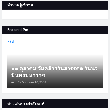
จำนวนผู้เข้าชม
Featured Post
คลิป
๑๓ ตุลาคม วันคล้ายวันสวรรคต วันนว
มินทรมหาราช
สบายใจจัง
ตุลาคม 10, 2568
ข่าวเด่นประจำสัปดาห์