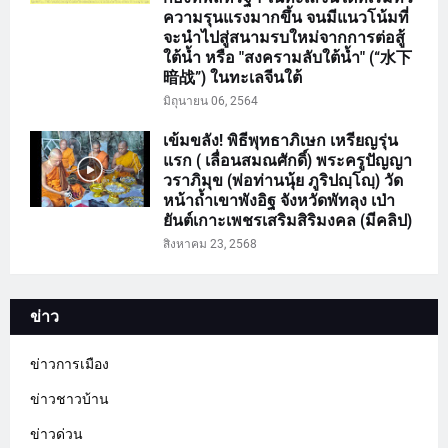
ความรุนแรงมากขึ้น จนมีแนวโน้มที่
จะนำไปสู่สนามรบใหม่จากการต่อสู้
ใต้น้ำ หรือ "สงครามลับใต้น้ำ" (“水下
暗战”) ในทะเลจีนใต้
มิถุนายน 06, 2564
เข้มขลัง! พิธีพุทธาภิเษก เหรียญรุ่น
แรก ( เลื่อนสมณศักดิ์) พระครูปัญญา
วราภิมุข (พ่อท่านนุ้ย ภูริปญฺโญฺ) วัด
หน้าถ้ำเขาพังอิฐ จังหวัดพัทลุง เป่า
ยันต์เกาะเพชรเสริมสิริมงคล (มีคลิป)
สิงหาคม 23, 2568
ข่าว
ข่าวการเมือง
ข่าวชาวบ้าน
ข่าวด่วน