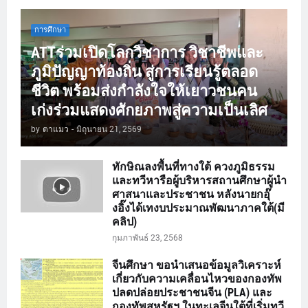
การศึกษา
ATTร่วมเปิดโลกวิชาการ วิชาชีพและ
ภูมิปัญญาท้องถิ่น สู่การเรียนรู้ตลอด
ชีวิต พร้อมส่งกำลังใจให้เยาวชนคน
เก่งร่วมแสดงศักยภาพสู่ความเป็นเลิศ
by
ตาแมว
-
มิถุนายน 21, 2569
ทักษิณลงพื้นที่ทางใต้ ควงภูมิธรรม
และทวีหารือผู้บริหารสถานศึกษาผู้นำ
ศาสนาและประชาชน หลังนายกอุ๊
งอิ๊งได้เทงบประมาณพัฒนาภาคใต้(มี
คลิป)
กุมภาพันธ์ 23, 2568
จีนศึกษา ขอนำเสนอข้อมูลวิเคราะห์
เกี่ยวกับความเคลื่อนไหวของกองทัพ
ปลดปล่อยประชาชนจีน (PLA) และ
กองทัพสหรัฐฯ ในทะเลจีนใต้ที่เริ่มทวี