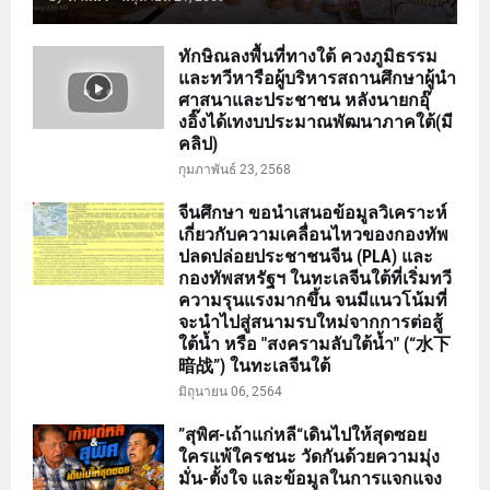
ทักษิณลงพื้นที่ทางใต้ ควงภูมิธรรม
และทวีหารือผู้บริหารสถานศึกษาผู้นำ
ศาสนาและประชาชน หลังนายกอุ๊
งอิ๊งได้เทงบประมาณพัฒนาภาคใต้(มี
คลิป)
กุมภาพันธ์ 23, 2568
จีนศึกษา ขอนำเสนอข้อมูลวิเคราะห์
เกี่ยวกับความเคลื่อนไหวของกองทัพ
ปลดปล่อยประชาชนจีน (PLA) และ
กองทัพสหรัฐฯ ในทะเลจีนใต้ที่เริ่มทวี
ความรุนแรงมากขึ้น จนมีแนวโน้มที่
จะนำไปสู่สนามรบใหม่จากการต่อสู้
ใต้น้ำ หรือ "สงครามลับใต้น้ำ" (“水下
暗战”) ในทะเลจีนใต้
มิถุนายน 06, 2564
”สุพิศ-เถ้าแก่หลี“เดินไปให้สุดซอย
ใครแพ้ใครชนะ วัดกันด้วยความมุ่ง
มั่น-ตั้งใจ และข้อมูลในการแจกแจง