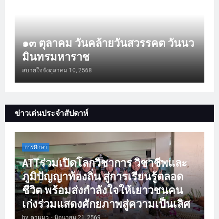
๑๓ ตุลาคม วันคล้ายวันสวรรคต วันนว
มินทรมหาราช
สบายใจจัง
ตุลาคม 10, 2568
ข่าวเด่นประจำสัปดาห์
การศึกษา
ATTร่วมเปิดโลกวิชาการ วิชาชีพและ
ภูมิปัญญาท้องถิ่น สู่การเรียนรู้ตลอด
ชีวิต พร้อมส่งกำลังใจให้เยาวชนคน
เก่งร่วมแสดงศักยภาพสู่ความเป็นเลิศ
by
ตาแมว
-
มิถุนายน 21, 2569