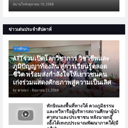
สบายใจจัง
ตุลาคม 10, 2568
ข่าวเด่นประจำสัปดาห์
การศึกษา
ATTร่วมเปิดโลกวิชาการ วิชาชีพและ
ภูมิปัญญาท้องถิ่น สู่การเรียนรู้ตลอด
ชีวิต พร้อมส่งกำลังใจให้เยาวชนคน
เก่งร่วมแสดงศักยภาพสู่ความเป็นเลิศ
by
ตาแมว
-
มิถุนายน 21, 2569
ทักษิณลงพื้นที่ทางใต้ ควงภูมิธรรม
และทวีหารือผู้บริหารสถานศึกษาผู้นำ
ศาสนาและประชาชน หลังนายกอุ๊
งอิ๊งได้เทงบประมาณพัฒนาภาคใต้(มี