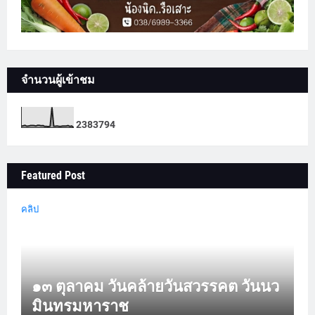
จำนวนผู้เข้าชม
2
3
8
3
7
9
4
Featured Post
คลิป
๑๓ ตุลาคม วันคล้ายวันสวรรคต วันนว
มินทรมหาราช