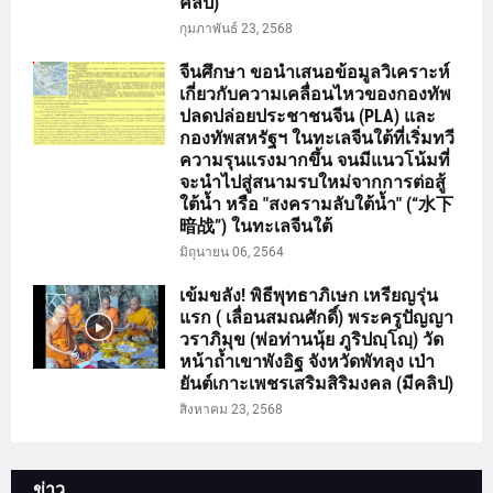
คลิป)
กุมภาพันธ์ 23, 2568
จีนศึกษา ขอนำเสนอข้อมูลวิเคราะห์
เกี่ยวกับความเคลื่อนไหวของกองทัพ
ปลดปล่อยประชาชนจีน (PLA) และ
กองทัพสหรัฐฯ ในทะเลจีนใต้ที่เริ่มทวี
ความรุนแรงมากขึ้น จนมีแนวโน้มที่
จะนำไปสู่สนามรบใหม่จากการต่อสู้
ใต้น้ำ หรือ "สงครามลับใต้น้ำ" (“水下
暗战”) ในทะเลจีนใต้
มิถุนายน 06, 2564
เข้มขลัง! พิธีพุทธาภิเษก เหรียญรุ่น
แรก ( เลื่อนสมณศักดิ์) พระครูปัญญา
วราภิมุข (พ่อท่านนุ้ย ภูริปญฺโญฺ) วัด
หน้าถ้ำเขาพังอิฐ จังหวัดพัทลุง เป่า
ยันต์เกาะเพชรเสริมสิริมงคล (มีคลิป)
สิงหาคม 23, 2568
ข่าว