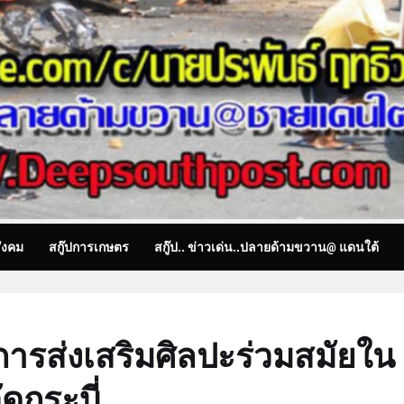
ังคม
สกู๊ปการเกษตร
สกู๊ป.. ข่าวเด่น..ปลายด้ามขวาน@ แดนใต้
งการส่งเสริมศิลปะร่วมสมัยใน
ัดกระบี่