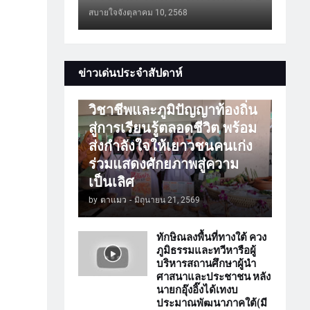
สบายใจจัง
ตุลาคม 10, 2568
การศึกษา
ข่าวเด่นประจำสัปดาห์
ATTร่วมเปิดโลกวิชาการ
วิชาชีพและภูมิปัญญาท้องถิ่น
สู่การเรียนรู้ตลอดชีวิต พร้อม
ส่งกำลังใจให้เยาวชนคนเก่ง
ร่วมแสดงศักยภาพสู่ความ
เป็นเลิศ
by
ตาแมว
-
มิถุนายน 21, 2569
ทักษิณลงพื้นที่ทางใต้ ควง
ภูมิธรรมและทวีหารือผู้
บริหารสถานศึกษาผู้นำ
ศาสนาและประชาชน หลัง
นายกอุ๊งอิ๊งได้เทงบ
ประมาณพัฒนาภาคใต้(มี