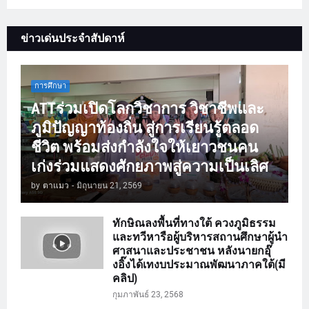
ข่าวเด่นประจำสัปดาห์
การศึกษา
ATTร่วมเปิดโลกวิชาการ วิชาชีพและ
ภูมิปัญญาท้องถิ่น สู่การเรียนรู้ตลอด
ชีวิต พร้อมส่งกำลังใจให้เยาวชนคน
เก่งร่วมแสดงศักยภาพสู่ความเป็นเลิศ
by
ตาแมว
-
มิถุนายน 21, 2569
ทักษิณลงพื้นที่ทางใต้ ควงภูมิธรรม
และทวีหารือผู้บริหารสถานศึกษาผู้นำ
ศาสนาและประชาชน หลังนายกอุ๊
งอิ๊งได้เทงบประมาณพัฒนาภาคใต้(มี
คลิป)
กุมภาพันธ์ 23, 2568