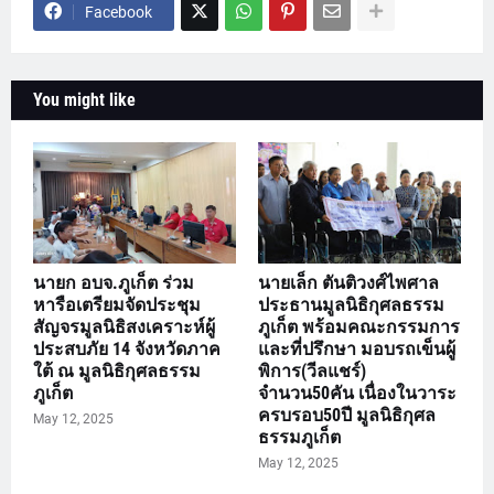
Facebook
You might like
นายก อบจ.ภูเก็ต ร่วม
นายเล็ก ตันติวงศ์ไพศาล
หารือเตรียมจัดประชุม
ประธานมูลนิธิกุศลธรรม
สัญจรมูลนิธิสงเคราะห์ผู้
ภูเก็ต พร้อมคณะกรรมการ
ประสบภัย 14 จังหวัดภาค
และที่ปรึกษา มอบรถเข็นผู้
ใต้ ณ มูลนิธิกุศลธรรม
พิการ(วีลแชร์)
ภูเก็ต
จำนวน50คัน เนื่องในวาระ
ครบรอบ50ปี มูลนิธิกุศล
May 12, 2025
ธรรมภูเก็ต
May 12, 2025