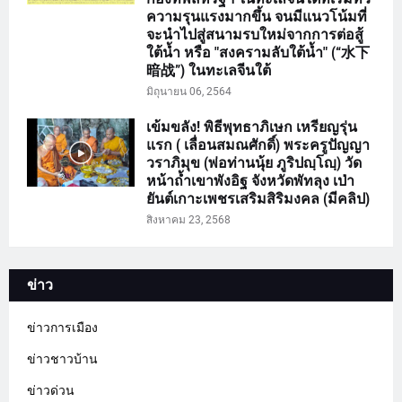
ความรุนแรงมากขึ้น จนมีแนวโน้มที่
จะนำไปสู่สนามรบใหม่จากการต่อสู้
ใต้น้ำ หรือ "สงครามลับใต้น้ำ" (“水下
暗战”) ในทะเลจีนใต้
มิถุนายน 06, 2564
เข้มขลัง! พิธีพุทธาภิเษก เหรียญรุ่น
แรก ( เลื่อนสมณศักดิ์) พระครูปัญญา
วราภิมุข (พ่อท่านนุ้ย ภูริปญฺโญฺ) วัด
หน้าถ้ำเขาพังอิฐ จังหวัดพัทลุง เป่า
ยันต์เกาะเพชรเสริมสิริมงคล (มีคลิป)
สิงหาคม 23, 2568
ข่าว
ข่าวการเมือง
ข่าวชาวบ้าน
ข่าวด่วน