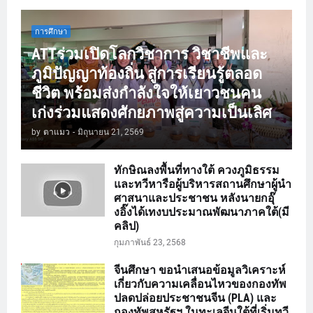
การศึกษา
ATTร่วมเปิดโลกวิชาการ วิชาชีพและ
ภูมิปัญญาท้องถิ่น สู่การเรียนรู้ตลอด
ชีวิต พร้อมส่งกำลังใจให้เยาวชนคน
เก่งร่วมแสดงศักยภาพสู่ความเป็นเลิศ
by
ตาแมว
-
มิถุนายน 21, 2569
ทักษิณลงพื้นที่ทางใต้ ควงภูมิธรรม
และทวีหารือผู้บริหารสถานศึกษาผู้นำ
ศาสนาและประชาชน หลังนายกอุ๊
งอิ๊งได้เทงบประมาณพัฒนาภาคใต้(มี
คลิป)
กุมภาพันธ์ 23, 2568
จีนศึกษา ขอนำเสนอข้อมูลวิเคราะห์
เกี่ยวกับความเคลื่อนไหวของกองทัพ
ปลดปล่อยประชาชนจีน (PLA) และ
กองทัพสหรัฐฯ ในทะเลจีนใต้ที่เริ่มทวี