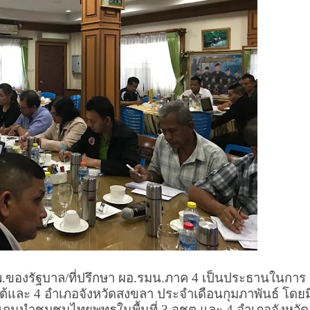
ทพ.ของรัฐบาล/ที่ปรึกษา ผอ.รมน.ภาค 4 เป็นประธานในการ
้และ 4 อำเภอจังหวัดสงขลา ประจำเดือนกุมภาพันธ์ โดยม
แกนนำชุมชนไทยพุทธในพื้นที่ 3 จชต.และ 4 อำเภอจังหวัด