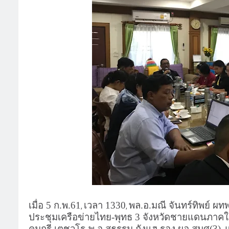
เมื่อ 5 ก.พ.61
เวลา 1330
พล.อ.มณี จันทร์ทิพย์ ผ
,
,
ประชุมเครือข่ายไทย-พุทธ 3 จังหวัดชายแดนภาคใต
คมกรี เตชวโร
พ.อ.สุธรรม กังแฮ รอง.ผอ.สมศ(3)