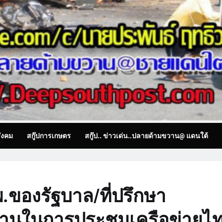
ังคม
สกู๊ปการเกษตร
สกู๊ป.. ข่าวเด่น..ปลายด้ามขวาน@ แดนใต้
พ.ของรัฐบาล/ที่ปรึกษา
ธานในการประชุมเครือข่ายไ