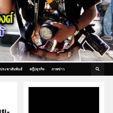
ประชาสัมพันธ์
สกู๊ปธุรกิจ
ภาพข่าว
ทย-