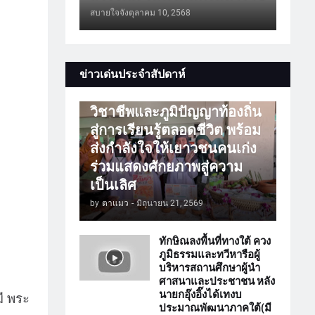
สบายใจจัง
ตุลาคม 10, 2568
การศึกษา
ข่าวเด่นประจำสัปดาห์
ATTร่วมเปิดโลกวิชาการ
วิชาชีพและภูมิปัญญาท้องถิ่น
สู่การเรียนรู้ตลอดชีวิต พร้อม
ส่งกำลังใจให้เยาวชนคนเก่ง
ร่วมแสดงศักยภาพสู่ความ
เป็นเลิศ
by
ตาแมว
-
มิถุนายน 21, 2569
ทักษิณลงพื้นที่ทางใต้ ควง
ภูมิธรรมและทวีหารือผู้
บริหารสถานศึกษาผู้นำ
ศาสนาและประชาชน หลัง
นายกอุ๊งอิ๊งได้เทงบ
ี พระ
ประมาณพัฒนาภาคใต้(มี