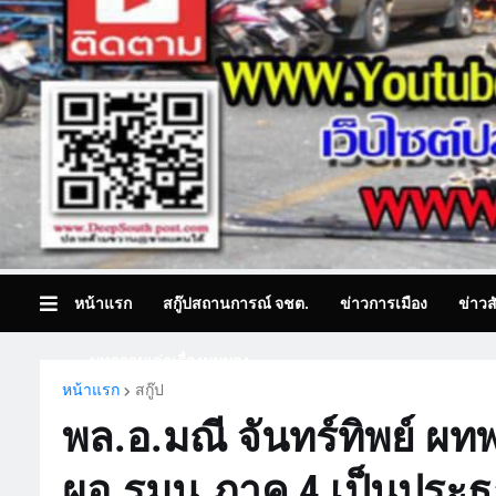
หน้าแรก
สกู๊ปสถานการณ์ จชต.
ข่าวการเมือง
ข่าวส
บทความเล่าเรื่องมุมมอง
หน้าแรก
สกู๊ป
พล.อ.มณี จันทร์ทิพย์ ผท
ผอ.รมน.ภาค 4 เป็นประ