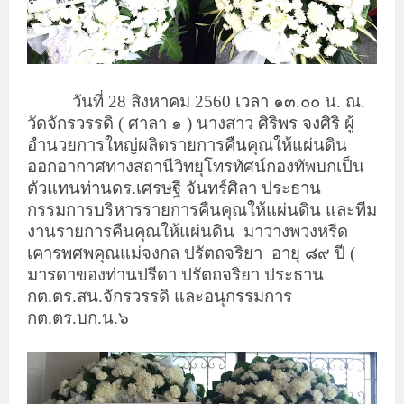
วันที่ 28 สิงหาคม 2560 เวลา ๑๓.๐๐ น. ณ.
วัดจักรวรรดิ ( ศาลา ๑ ) นางสาว ศิริพร จงศิริ ผู้
อำนวยการใหญ่ผลิตรายการคืนคุณให้แผ่นดิน
ออกอากาศทางสถานีวิทยุโทรทัศน์กองทัพบกเป็น
ตัวแทนท่านดร.เศรษฐี จันทร์ศิลา ประธาน
กรรมการบริหารรายการคืนคุณให้แผ่นดิน และทีม
งานรายการคืนคุณให้แผ่นดิน มาวางพวงหรีด
เคารพศพคุณแม่จงกล ปรัตถจริยา อายุ ๘๙ ปี (
มารดาของท่านปรีดา ปรัตถจริยา ประธาน
กต.ตร.สน.จักรวรรดิ และอนุกรรมการ
กต.ตร.บก.น.๖