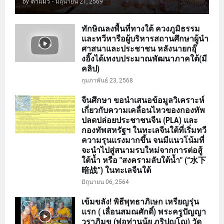
by
ตาแมว
-
มิถุนายน 21, 2569
ทักษิณลงพื้นที่ทางใต้ ควงภูมิธรรม
และทวีหารือผู้บริหารสถานศึกษาผู้นำ
ศาสนาและประชาชน หลังนายกอุ๊
งอิ๊งได้เทงบประมาณพัฒนาภาคใต้(มี
คลิป)
กุมภาพันธ์ 23, 2568
จีนศึกษา ขอนำเสนอข้อมูลวิเคราะห์
เกี่ยวกับความเคลื่อนไหวของกองทัพ
ปลดปล่อยประชาชนจีน (PLA) และ
กองทัพสหรัฐฯ ในทะเลจีนใต้ที่เริ่มทวี
ความรุนแรงมากขึ้น จนมีแนวโน้มที่
จะนำไปสู่สนามรบใหม่จากการต่อสู้
ใต้น้ำ หรือ "สงครามลับใต้น้ำ" (“水下
暗战”) ในทะเลจีนใต้
มิถุนายน 06, 2564
เข้มขลัง! พิธีพุทธาภิเษก เหรียญรุ่น
แรก ( เลื่อนสมณศักดิ์) พระครูปัญญา
วราภิมุข (พ่อท่านนุ้ย ภูริปญฺโญฺ) วัด