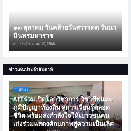
๑๓ ตุลาคม วันคล้ายวันสวรรคต วันนว
มินทรมหาราช
สบายใจจัง
ตุลาคม 10, 2568
ข่าวเด่นประจำสัปดาห์
การศึกษา
ATTร่วมเปิดโลกวิชาการ วิชาชีพและ
ภูมิปัญญาท้องถิ่น สู่การเรียนรู้ตลอด
ชีวิต พร้อมส่งกำลังใจให้เยาวชนคน
เก่งร่วมแสดงศักยภาพสู่ความเป็นเลิศ