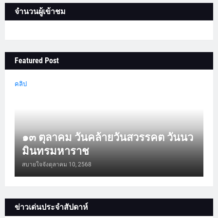
จำนวนผู้เข้าชม
Featured Post
คลิป
๑๓ ตุลาคม วันคล้ายวันสวรรคต วันนว
มินทรมหาราช
สบายใจจัง
ตุลาคม 10, 2568
ข่าวเด่นประจำสัปดาห์