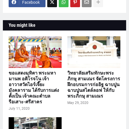
Facebook
You might like
ขอแสดงมุทิตา พระมหา
วิทยาลัยเสริมทักษะพระ
มานพ อติโรจโน เจ้า
ภิกษุ สามเณร จัดโครงการ
อาวาสวัดไอร์เจี๊ยะ
ฝึกอบรมการก่ออิฐ ฉาบปูน
มังคลาราม ได้รับการแต่ง
ฉาบปูนสไตล์ลอฟ ให้กับ
ตั้งเป็น เจ้าคณะตำบล
พระภิกษุ สามเณร
รือเสาะ-ศรีสาคร
May 29, 2020
July 11, 2020