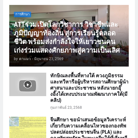
การศึกษา
ATTร่วมเปิดโลกวิชาการ วิชาชีพและ
ภูมิปัญญาท้องถิ่น สู่การเรียนรู้ตลอด
ชีวิต พร้อมส่งกำลังใจให้เยาวชนคน
เก่งร่วมแสดงศักยภาพสู่ความเป็นเลิศ
by
ตาแมว
-
มิถุนายน 21, 2569
ทักษิณลงพื้นที่ทางใต้ ควงภูมิธรรม
และทวีหารือผู้บริหารสถานศึกษาผู้นำ
ศาสนาและประชาชน หลังนายกอุ๊
งอิ๊งได้เทงบประมาณพัฒนาภาคใต้(มี
คลิป)
กุมภาพันธ์ 23, 2568
จีนศึกษา ขอนำเสนอข้อมูลวิเคราะห์
เกี่ยวกับความเคลื่อนไหวของกองทัพ
ปลดปล่อยประชาชนจีน (PLA) และ