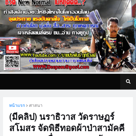
หน้าแรก
ศาสนา
(มีคลิป) นราธิวาส วัดราษฏร์
สโมสร จัดพิธีทอดผ้าป่าสามัคคี