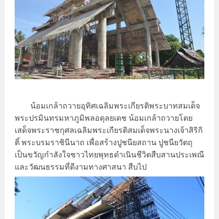
น้อมเกล้าถวายอุทิศเฉลิมพระเกียรติพระบาทสมเด็จ
พระปรมินทรมหาภูมิพลอดุลยเดช
น้อมเกล้าถวายโดย
เสด็จพระราชกุศลเฉลิมพระเกียรติสมเด็จพระนางเจ้าสิริกิ
ติ์
พระบรมราชินีนาถ
เพื่อสร้างปูชนียสถาน
ปูชนียวัตถุ
เป็นขวัญกำลังใจชาวไทยพุทธดำเนินชีวิตสืบสานประเพณี
และวัฒนธรรมที่ดีงามทางศาสนา
สืบไป