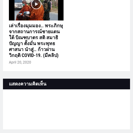
เล่าเรื่องมุมมอง.. พระภิกษุ
จากสถานการณ์​ชายแดน
ใต้​ บิณฑบาตร​ สติ​ สมาธิ​
ปัญญา​ ตั้งมั่น​ พระพุทธ​
ศาสนา​ นำสู่.. ก้าวผ่าน
วิกฤติ​ COVID-19.​ (มีคลิป)
April 20, 2020
แสดงความคิดเห็น