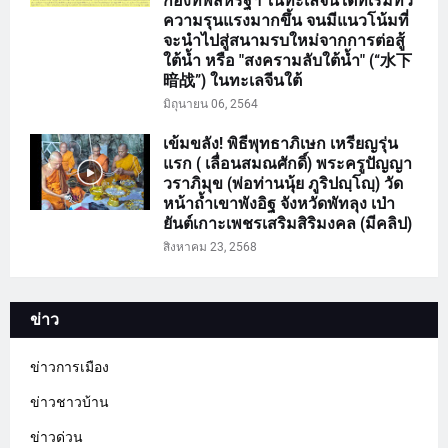
กองทัพสหรัฐฯ ในทะเลจีนใต้ที่เริ่มทวี
ความรุนแรงมากขึ้น จนมีแนวโน้มที่
จะนำไปสู่สนามรบใหม่จากการต่อสู้
ใต้น้ำ หรือ "สงครามลับใต้น้ำ" (“水下
暗战”) ในทะเลจีนใต้
มิถุนายน 06, 2564
เข้มขลัง! พิธีพุทธาภิเษก เหรียญรุ่น
แรก ( เลื่อนสมณศักดิ์) พระครูปัญญา
วราภิมุข (พ่อท่านนุ้ย ภูริปญฺโญฺ) วัด
หน้าถ้ำเขาพังอิฐ จังหวัดพัทลุง เป่า
ยันต์เกาะเพชรเสริมสิริมงคล (มีคลิป)
สิงหาคม 23, 2568
ข่าว
ข่าวการเมือง
ข่าวชาวบ้าน
ข่าวด่วน